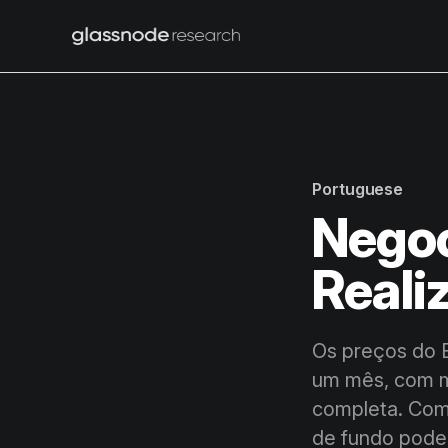
Portuguese
Negoc
Reali
Os preços do B
um mês, com mu
completa. Como
de fundo pode