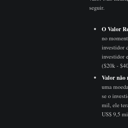
seguir.
O Valor Re
no momento
investidor 
investidor 
($20k - $4
Valor não 
uma moeda 
se o invest
mil, ele t
US$ 9,5 mi