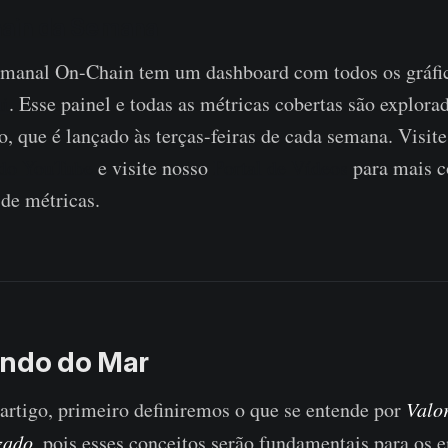
hain da Semana
emanal On-Chain tem um dashboard com todos os gráfi
ui
. Esse painel e todas as métricas cobertas são explor
o, que é lançado às terças-feiras de cada semana. Visite
 do YouTube
e visite nosso
Portal de Vídeos
para mais c
 de métricas.
undo do Mar
e artigo, primeiro definiremos o que se entende por
Valo
zado
, pois esses conceitos serão fundamentais para os 