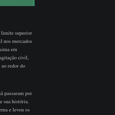
 limite superior
il nos mercados
áxima em
gitação civil,
 ao redor do
já passaram por
 sua história.
ema e levou os