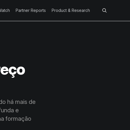
Watch
Partner Reports
Product & Research
reço
ado há mais de
funda e
ína formação