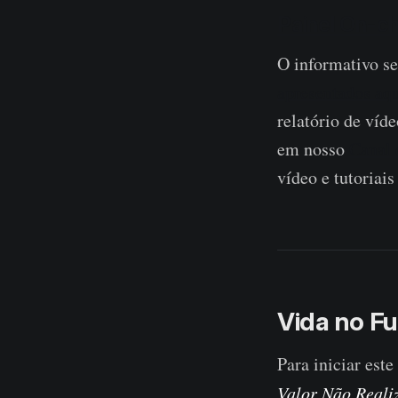
Painel On-c
O informativo s
apresentados aq
relatório de víde
em nosso
Canal
vídeo e tutoriais
Vida no F
Para iniciar est
Valor Não Reali