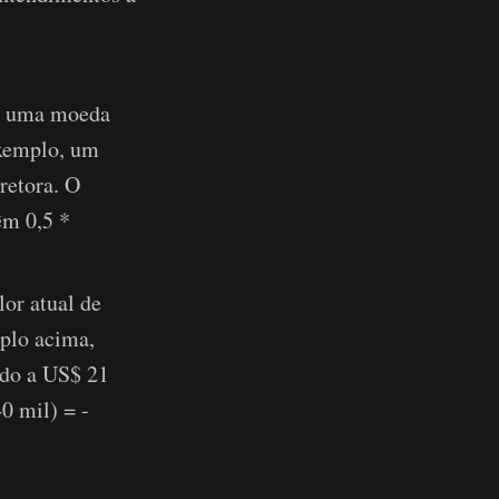
de uma moeda
exemplo, um
retora. O
êm 0,5 *
lor atual de
plo acima,
ado a US$ 21
0 mil) = -