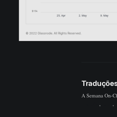
Traduçõe
A Semana On-Cha
Francês
,
Turco
,