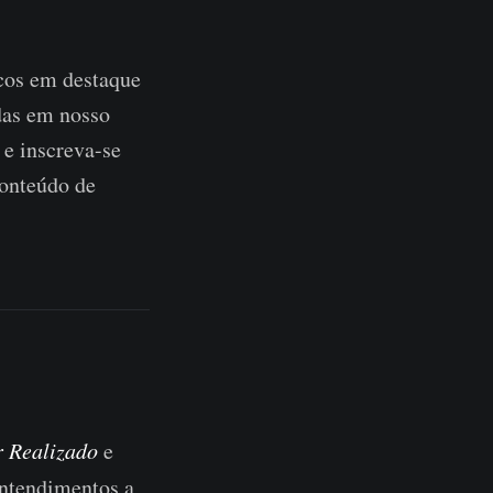
cos em destaque
adas em nosso
 e inscreva-se
onteúdo de
r Realizado
e
entendimentos a