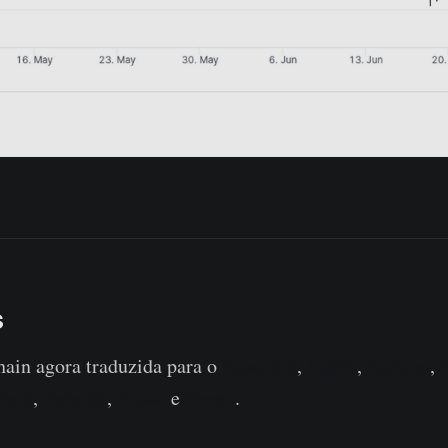
s
in agora traduzida para o
Espanhol
,
Inglês
,
Italiano
,
Farsi
,
Polonês
,
Russo
e
Grego
.