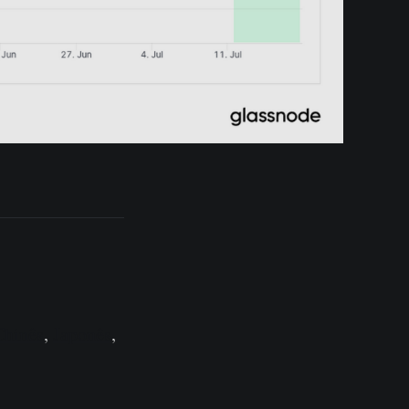
Chinês
,
Japonês
,