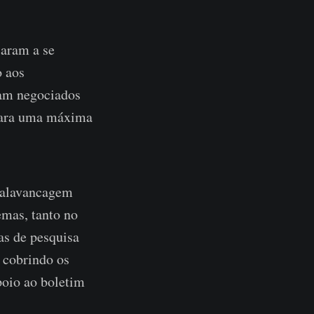
çaram a se
o aos
ram negociados
para uma máxima
esalavancagem
emas, tanto no
as de pesquisa
 cobrindo os
poio ao boletim