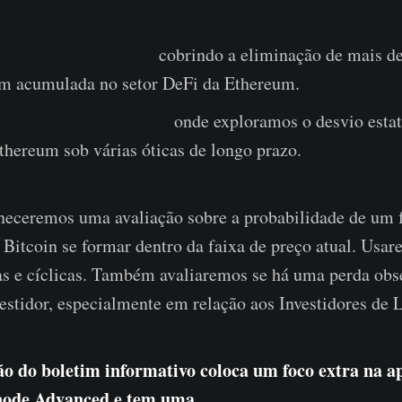
Desalavancagem DeFi
cobrindo a eliminação de mais d
m acumulada no setor DeFi da Ethereum.
 Proporções Históricas
onde exploramos o desvio estat
thereum sob várias óticas de longo prazo.
rneceremos uma avaliação sobre a probabilidade de um 
Bitcoin se formar dentro da faixa de preço atual. Usa
as e cíclicas. Também avaliaremos se há uma perda obs
estidor, especialmente em relação aos Investidores de 
ão do boletim informativo coloca um foco extra na a
node Advanced e tem uma
experiência com o dashbo