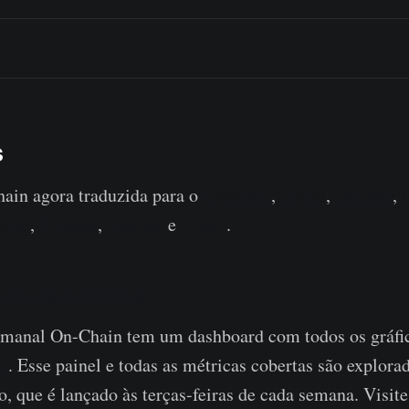
s
in agora traduzida para o
Espanhol
,
Inglês
,
Italiano
,
Farsi
,
Polonês
,
Hebrew
e
Grego
.
hain da Semana
emanal On-Chain tem um dashboard com todos os gráfi
ui
. Esse painel e todas as métricas cobertas são explor
o, que é lançado às terças-feiras de cada semana. Visite