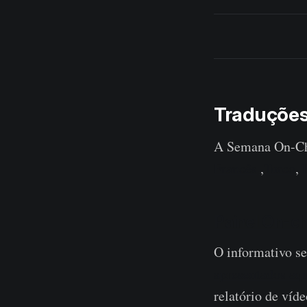
Traduçõe
A Semana On-Cha
Francês
,
Turco
,
Painel On-c
O informativo s
apresentados aq
relatório de víde