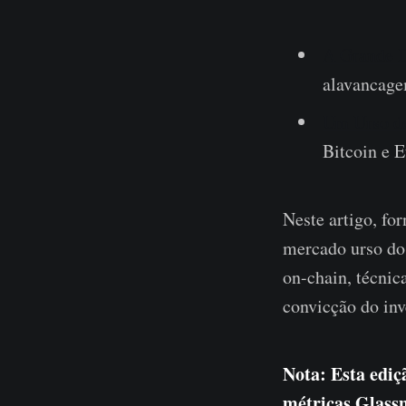
A Grande 
alavancage
Um Urso de
Bitcoin e E
Neste artigo, fo
mercado urso do 
on-chain, técnic
convicção do inv
Nota: Esta ediç
métricas Glass