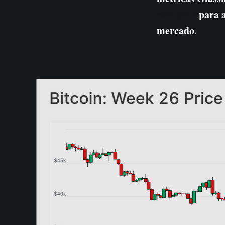
completa
para a
mercado.