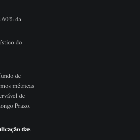
e 60% da
ístico do
fundo de
remos métricas
ervável de
Longo Prazo.
plicação das
ard mais