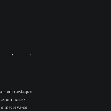
Chinês
,
Japonês
,
cos em destaque
adas em nosso
 e inscreva-se