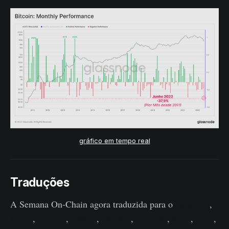
gráfico em tempo real
Traduções
A Semana On-Chain agora traduzida para o
Espanhol
,
Inglês
,
Italiano
,
Chinês
,
Japonês
,
Francês
,
Turco
,
Farsi
,