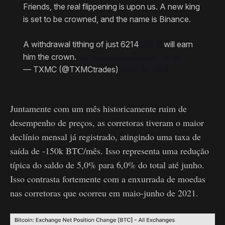
Friends, the real flippening is upon us. A new king
is set to be crowned, and the name is Binance.
A withdrawal tithing of just 6214
#BTC
will earn
him the crown.
pic.twitter.com/bGCy47yYeA
— TXMC (@TXMCtrades)
May 26, 2022
Juntamente com um mês historicamente ruim de
desempenho de preços, as corretoras tiveram o maior
declínio mensal já registrado, atingindo uma taxa de
saída de -150k BTC/mês. Isso representa uma redução
típica do saldo de 5,0% para 6,0% do total até junho.
Isso contrasta fortemente com a enxurrada de moedas
nas corretoras que ocorreu em maio-junho de 2021.