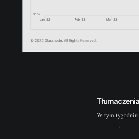
Tłumaczeni
W tym tygodniu 
japoński
,
turecki