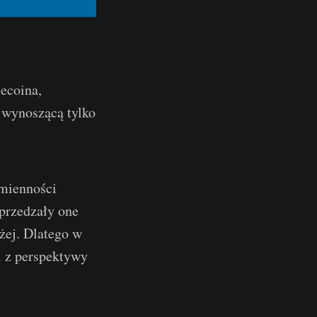
ecoina,
 wynoszącą tylko
zmienności
oprzedzały one
żej. Dlatego w
i z perspektywy