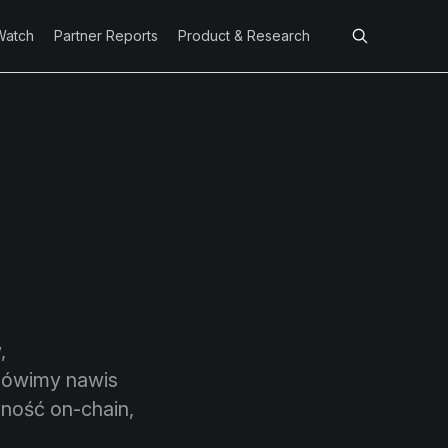
Watch
Partner Reports
Product & Research
,
Omówimy nawis
ność on-chain,