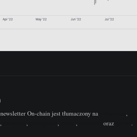
a
newsletter On-chain jest tłumaczony na
hiszpański
,
wł
,
francuski
,
portugalski
,
perski
,
hebrajski
oraz
grecki
.