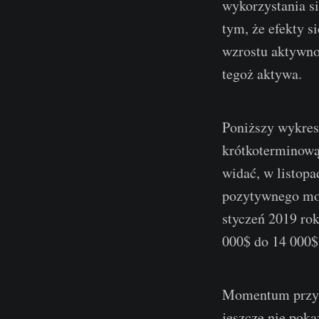
wykorzystania si
tym, że efekty 
wzrostu aktywno
tegoż aktywa.
Poniższy wykres
krótkoterminową
widać, w listopa
pozytywnego mom
styczeń 2019 rok
000$ do 14 000$
Momentum przyro
jeszcze nie poka