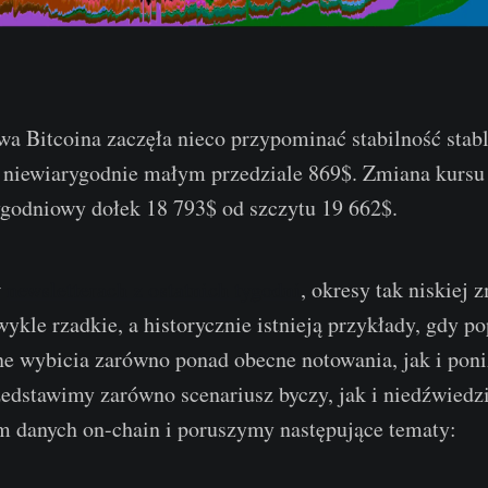
a Bitcoina zaczęła nieco przypominać stabilność stabl
w niewiarygodnie małym przedziale 869$. Zmiana kursu
ygodniowy dołek 18 793$ od szczytu 19 662$.
w
newsletterach z ostatnich tygodni
, okresy tak niskiej 
wykle rzadkie, a historycznie istnieją przykłady, gdy p
ne wybicia zarówno ponad obecne notowania, jak i poni
edstawimy zarówno scenariusz byczy, jak i niedźwiedz
m danych on-chain i poruszymy następujące tematy: