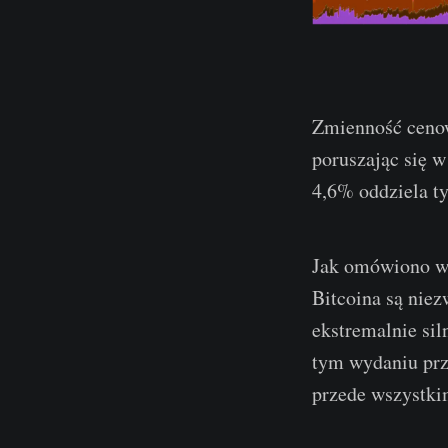
Zmienność cenow
poruszając się 
4,6% oddziela t
Jak omówiono 
Bitcoina są niez
ekstremalnie sil
tym wydaniu prz
przede wszystki