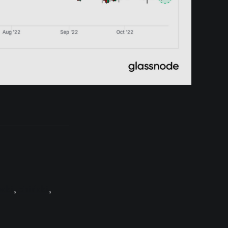
oski
,
chiński
,