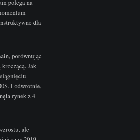
ain polega na
e momentum
onstruktywne dla
hain, porównując
 kroczącą. Jak
siągnięciu
$. I odwrotnie,
nęła rynek z 4
zrostu, ale
 miejsce w 2019