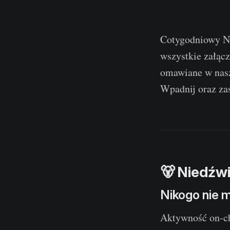
Cotygodniow
Cotygodniowy Ne
wszystkie załąc
omawiane w nasz
Wpadnij oraz zas
🐻 Niedźwi
Nikogo nie 
Aktywność on-ch