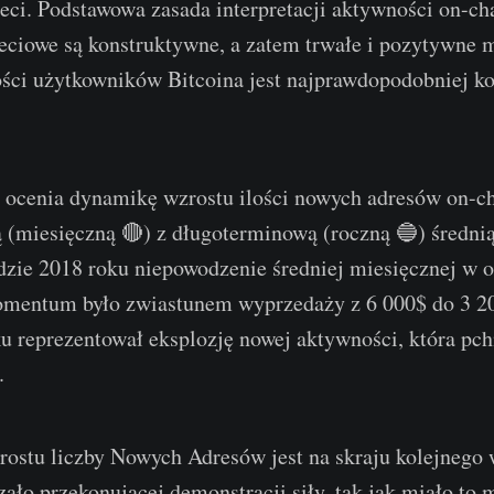
eci. Podstawowa zasada interpretacji aktywności on-ch
sieciowe są konstruktywne, a zatem trwałe i pozytywn
ści użytkowników Bitcoina jest najprawdopodobniej k
 ocenia dynamikę wzrostu ilości nowych adresów on-c
 (miesięczną 🔴) z długoterminową (roczną 🔵) średnią
dzie 2018 roku niepowodzenie średniej miesięcznej w o
entum było zwiastunem wyprzedaży z 6 000$ do 3 200
u reprezentował eksplozję nowej aktywności, która pch
.
stu liczby Nowych Adresów jest na skraju kolejnego w
zało przekonującej demonstracji siły, tak jak miało to