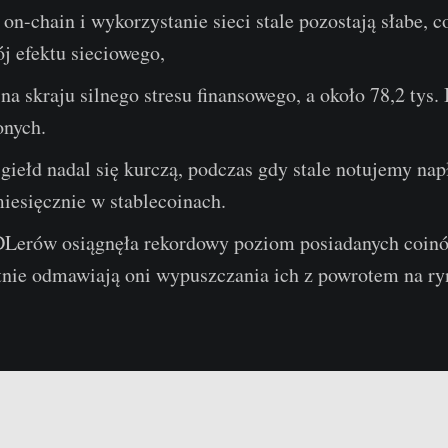
n-chain i wykorzystanie sieci stale pozostają słabe, c
j efektu sieciowego,
na skraju silnego stresu finansowego, a około 78,2 tys
onych.
giełd nadal się kurczą, podczas gdy stale notujemy na
esięcznie w stablecoinach.
erów osiągnęła rekordowy poziom posiadanych coinó
nie odmawiają oni wypuszczania ich z powrotem na ry