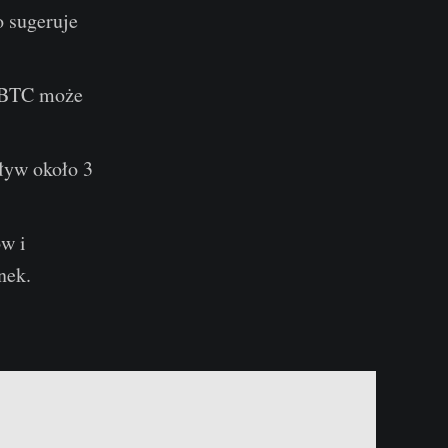
o sugeruje
. BTC może
pływ około 3
w i
nek.