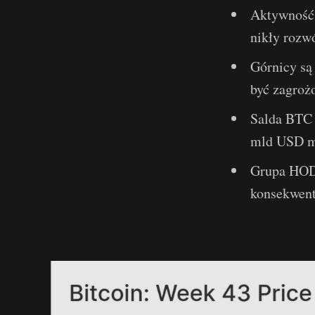
Aktywność o
nikły rozwó
Górnicy są 
być zagroż
Salda BTC 
mld USD mi
Grupa HODL
konsekwent