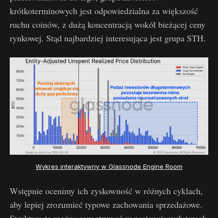
krótkoterminowych jest odpowiedzialna za większość
ruchu coinów, z dużą koncentracją wokół bieżącej ceny
rynkowej. Stąd najbardziej interesująca jest grupa STH.
Wykres interaktywny w Glassnode Engine Room
Wstępnie ocenimy ich zyskowność w różnych cyklach,
aby lepiej zrozumieć typowe zachowania sprzedażowe.