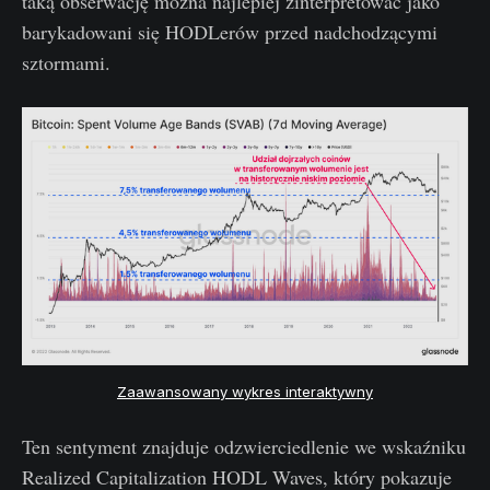
taką obserwację można najlepiej zinterpretować jako
barykadowani się HODLerów przed nadchodzącymi
sztormami.
Zaawansowany wykres interaktywny
Ten sentyment znajduje odzwierciedlenie we wskaźniku
Realized Capitalization HODL Waves, który pokazuje