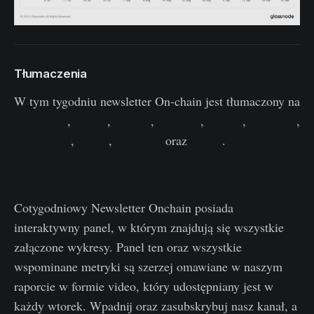
Tłumaczenia
W tym tygodniu newsletter On-chain jest tłumaczony na
hiszpański
,
włoski
,
chiński
,
japoński
,
turecki
,
francuski
,
portugalski
,
perski
,
hebrajski
oraz
grecki
.
Cotygodniowy panel analizy Onchain
Cotygodniowy Newsletter Onchain posiada
interaktywny panel, w którym znajdują się wszystkie
załączone wykresy. Panel ten oraz wszystkie
wspominane metryki są szerzej omawiane w naszym
raporcie w formie video, który udostępniany jest w
każdy wtorek. Wpadnij oraz zasubskrybuj nasz kanał, a