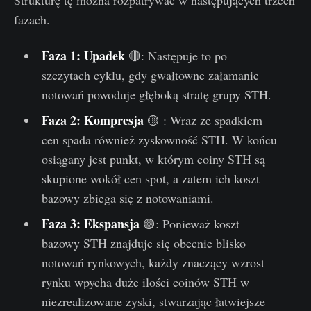
Strukturę tę można rozpatrywać w następujących trzech
fazach.
Faza 1: Upadek
🔴: Następuje to po
szczytach cyklu, gdy gwałtowne załamanie
notowań powoduje głęboką stratę grupy STH.
Faza 2: Kompresja
🟡 : Wraz ze spadkiem
cen spada również zyskowność STH. W końcu
osiągany jest punkt, w którym coiny STH są
skupione wokół cen spot, a zatem ich koszt
bazowy zbiega się z notowaniami.
Faza 3: Ekspansja
🟢: Ponieważ koszt
bazowy STH znajduje się obecnie blisko
notowań rynkowych, każdy znaczący wzrost
rynku wpycha duże ilości coinów STH w
niezrealizowane zyski, stwarzając łatwiejsze