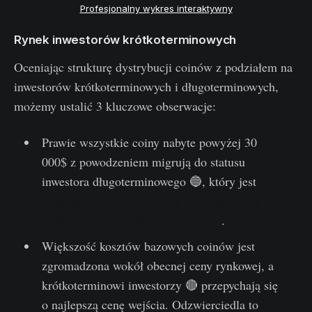
Profesjonalny wykres interaktywny
Rynek inwestorów krótkoterminowych
Oceniając strukturę dystrybucji coinów z podziałem na
inwestorów krótkoterminowych i długoterminowych,
możemy ustalić 3 kluczowe obserwacje:
Prawie wszystkie coiny nabyte powyżej 30
000$ z powodzeniem migrują do statusu
inwestora długoterminowego 🔵, który jest
statystycznie mniej skłonny do wyprzedaży w
obliczu dalszej zmienności cenowej
.
Większość kosztów bazowych coinów jest
zgromadzona wokół obecnej ceny rynkowej, a
krótkoterminowi inwestorzy 🔴 przepychają się
o najlepszą cenę wejścia. Odzwierciedla to