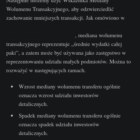
Następnie możemy użyć Wskaźnika Mediany
Wolumenu Transakcyjnego, aby odzwierciedlić
zachowanie mniejszych transakcji. Jak omówiono w
Pulsie Rynku nr 3: „Zrozumienie uczestnictwa w sieci
za pomocą średnich i median”
, mediana wolumenu
transakcyjnego reprezentuje „średnie wydatki całej
paki”, a zatem może być używana jako zastępstwo w
reprezentowaniu udziału małych podmiotów. Można to
rozważyć w następujących ramach.
Wzrost mediany wolumenu transferu ogólnie
oznacza wzrost udziału inwestorów
detalicznych.
Spadek mediany wolumenu transferu ogólnie
oznacza spadek udziału inwestorów
detalicznych.