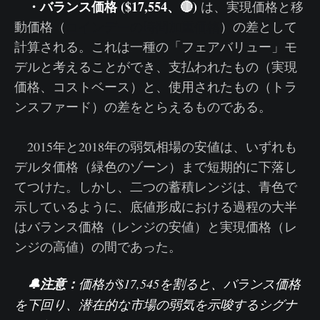
・バランス価格 ($17,554、🔴)
は、実現価格と移
動価格（
コインデーの時間加重価格
）の差として
計算される。これは一種の「フェアバリュー」モ
デルと考えることができ、支払われたもの（実現
価格、コストベース）と、使用されたもの（トラ
ンスファード）の差をとらえるものである。
2015年と2018年の弱気相場の安値は、いずれも
デルタ価格（緑色のゾーン）まで短期的に下落し
てつけた。しかし、二つの蓄積レンジは、青色で
示しているように、底値形成における過程の大半
はバランス価格（レンジの安値）と実現価格（レ
ンジの高値）の間であった。
🔔注意：
価格
が$17,545を割ると、バランス価格
を下回り、潜在的な市場の弱気を示唆するシグナ