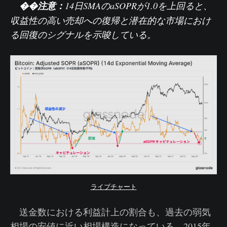
�
�注意：
14日SMAのaSOPR
が1.0を上回ると、
収益性の高い売却への復帰と潜在的な市場におけ
る回復のシグナルを示唆している。
ライブチャート
送金数における利益計上の割合も、過去の弱気
相場の安値に近い相場構造になっている。2015年