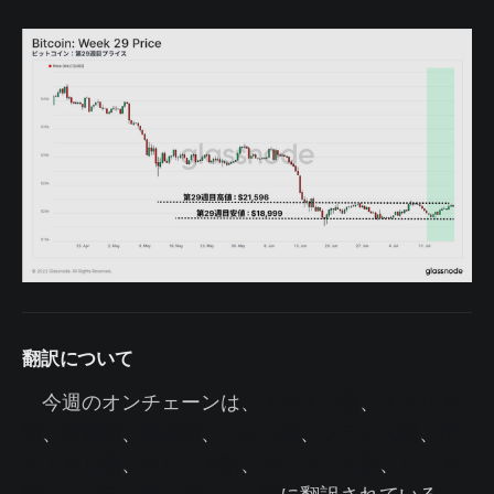
翻訳について
今週のオンチェーンは、
スペイン語
、
イタリア
語
、
中国語
、
日本語
、
トルコ語
、
フランス語
、
ポ
ルトガル語
、
ペルシア語
、
ポーランド語
、
ロシア