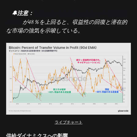
🔔注意：
利益のある送金量の割合の90日指数移
動平均
が48％を上回ると、収益性の回復と潜在的
な市場の強気を示唆している。
ライブチャート
供給ダイナミクスへの影響