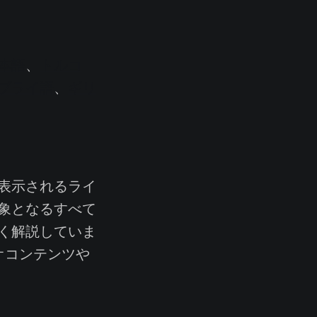
本語
、
トルコ
ブライ語
、
ギリ
表示されるライ
象となるすべて
く解説していま
オコンテンツや