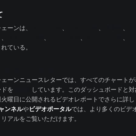
て
ェーンは、
スペイン語
、
イタリア語
、
中国語
、
日
語
、
ポルトガル語
、
ペルシア語
、
ポーランド語
、
ヘ
されている。
ェーンダッシュボード
ェーンニュースレターでは、すべてのチャートが
ご用意
ードを
しています。このダッシュボードと対
週火曜日に公開されるビデオレポートでさらに詳し
eチャンネル
ビデオポータル
や
では、より多くのビデ
トリアルをご覧いただけます。