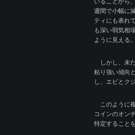
いることから
週間で小幅に
ティにも表れて
も深い弱気相場
ように見える
しかし、未だ
粘り強い傾向
し、エビとク
このように複
コインのオン
特定すること