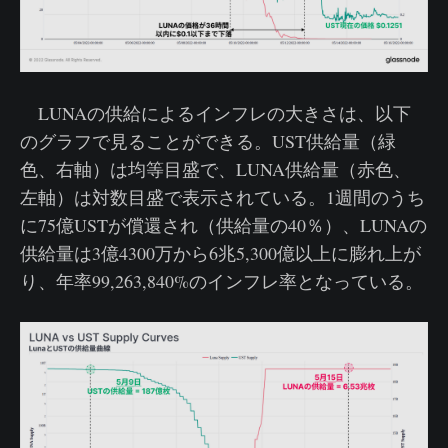
LUNAの供給によるインフレの大きさは、以下
のグラフで見ることができる。UST供給量（緑
色、右軸）は均等目盛で、LUNA供給量（赤色、
左軸）は対数目盛で表示されている。1週間のうち
に75億USTが償還され（供給量の40％）、LUNAの
供給量は3億4300万から6兆5,300億以上に膨れ上が
り、年率99,263,840%のインフレ率となっている。