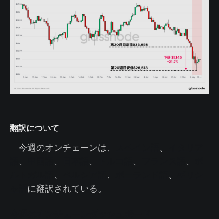
翻訳について
今週のオンチェーンは、
スペイン語
、
イタリア
語
、
中国語
、
日本語
、
トルコ語
、
フランス語
、
ポ
ルトガル語
、
ペルシア語
、
ポーランド語
、
ギリシ
ャ語
に翻訳されている。
今週のオンチェーンダッシュボード