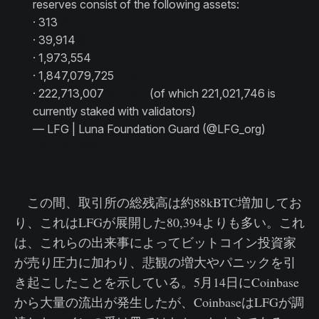
reserves consist of the following assets:
· 313
$BTC
· 39,914
$BNB
· 1,973,554
$AVAX
· 1,847,079,725
$UST
· 222,713,007
$LUNA
(of which 221,021,746 is
currently staked with validators)
— LFG | Luna Foundation Guard (@LFG_org)
May 16, 2022
この間、取引所の総残高は約88kBTC増加してお
り、これはLFGが展開した80,394よりも多い。これ
は、これらの出来事によってビットコイン投資家
が売り圧力に加わり、悲観の増大やパニックを引
き起こしたことを示している。5月14日にCoinbase
から大量の流出が発生したが、CoinbaseはLFGが調