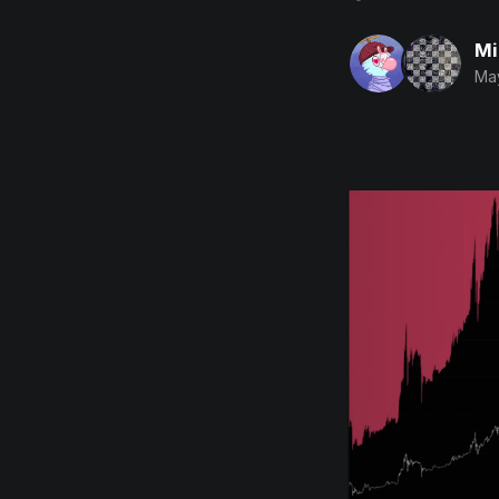
Mi
May