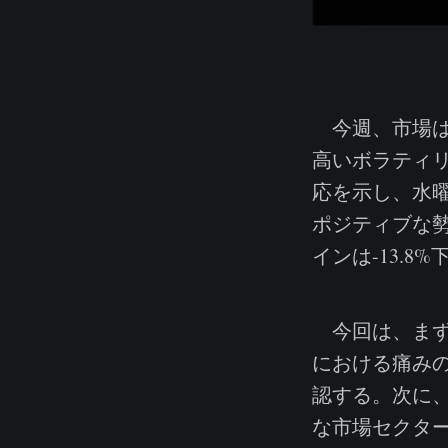
今週、市場はF
高いボラティ
応を示し、水曜
ポジティブな
インは-13.8
今回は、まず
における痛み
認する。次に
な市場セクタ