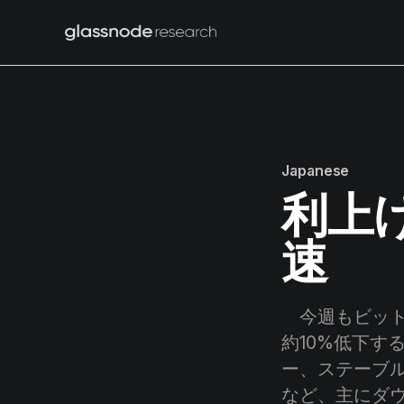
Japanese
利上
速
今週もビットコ
約10%低下す
ー、ステーブ
など、主にダ