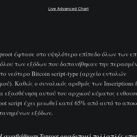
Live Advanced Chart
aproot έφτασε στο υψηλότερο επίπεδο όλων των επ
νόλου των εξόδων που δαπανήθηκαν την περασμέ
το νεότερο Bitcoin script-type (αρχείο εντολών
ύ). Καθώς ο συνολικός αριθμός των Inscriptions 
ια εξασθένηση αυτού του αρχικού κύματος ενθουσ
oot script έχει μειωθεί κατά 65% από αυτό το απ
πανημένων εξόδων.
Η αναβάθμιση Taproot ομαδοποιεί πολλαπλές υπο