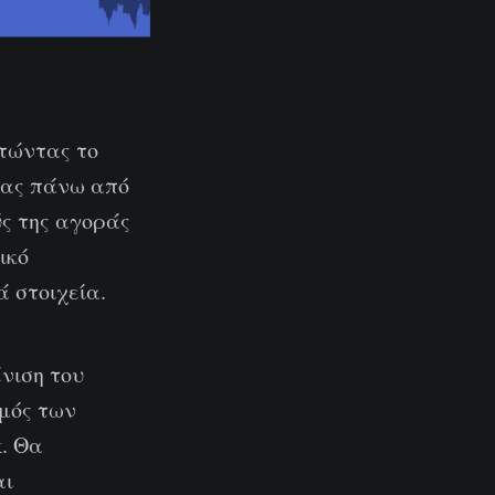
κτώντας το
τας πάνω από
ύς της αγοράς
ικό
 στοιχεία.
νιση του
θμός των
k. Θα
αι