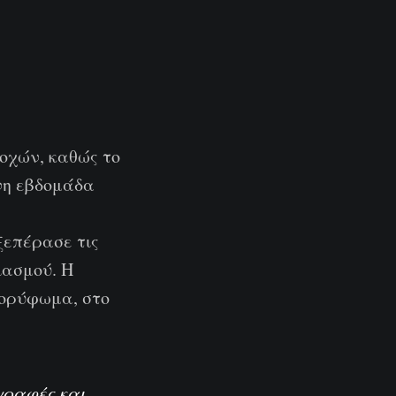
οχών, καθώς το
νη εβδομάδα
ξεπέρασε τις
ιασμού. Η
οκορύφωμα, στο
γραφές και