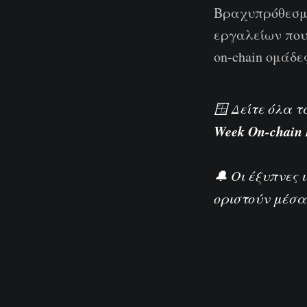
Βραχυπρόθεσμω
εργαλείων που
on-chain ομάδ
🪟 Δείτε όλα 
Week On-chain
🔔 Οι έξυπνες 
οριστούν μέσα