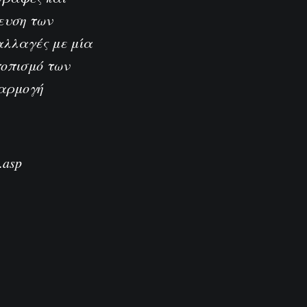
ευση των
ναλλαγές με μία
τοπισμό των
φαρμογή
.asp