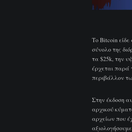
Το Bitcoin είδ
σύνολο της δι
τα $25k, την υ
έρχεται παρά τ
περιβάλλον τω
Στην έκδοση αυ
αρχικού κύματο
αρχείων που έ
αξιολογήσουμε