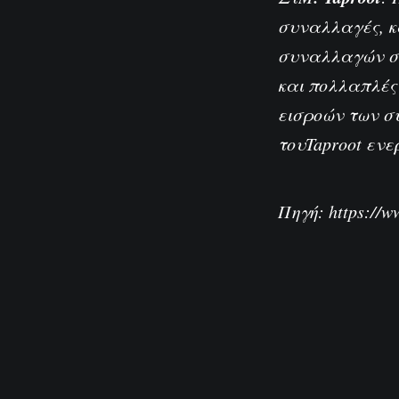
συναλλαγές, κ
συναλλαγών στο
και πολλαπλές
εισροών των σ
τουTaproot ενε
Πηγή:
https://w