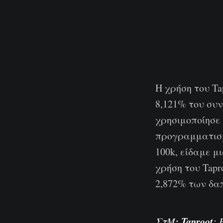
Η χρήση του T
8,121% του συ
χρησιμοποίησε 
προγραμματισμο
100k, είδαμε μ
χρήση του Tapr
2,872% των δα
: Taproot
ΣτΜ
: 