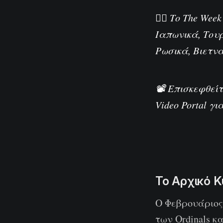
🏴‍☠️ Το The W
Ιαπωνικά
,
Του
Ρωσικά
,
Βιετν
📽️ Επισκεφθεί
Video Portal
για
Το Αρχικό Κ
Ο Φεβρουάριος 
των Ordinals κα