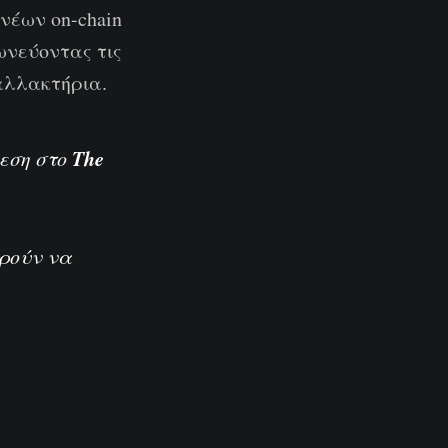
νέων on-chain
νεύοντας τις
αλλακτήρια.
The
θεση στο
ορούν να