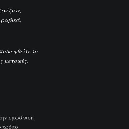
Κινέζικα
,
Αραβικά
,
επισκεφθείτε το
ς μετρικές.
 την εμφάνιση
ο τρόπο