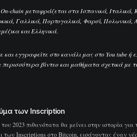
eek On-chain μεταφράζεται στα
Ισπανικά
,
Ιταλικά
,
ρκικά
,
Γαλλικά
,
Πορτογαλικά
,
Φαρσί
,
Πολωνικά
,
αμέζικα
και
Ελληνικά
.
τε και εγγραφείτε στο κανάλι μας στο
You tube
ή 
 περισσότερα βίντεο και μαθήματα σχετικά με τι
ύμα των Inscription
του 2023 πιθανότατα θα μείνει στην ιστορία για
ι των Inscriptions στο Bitcoin, εισάγοντας έναν νέ