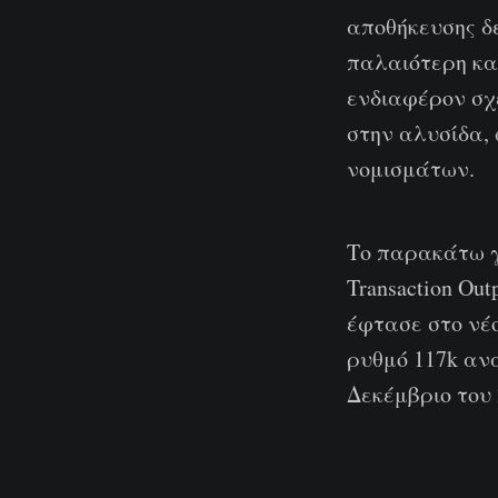
αποθήκευσης δ
παλαιότερη και
ενδιαφέρον σχε
στην αλυσίδα,
νομισμάτων.
Το παρακάτω γ
Transaction O
έφτασε στο νέ
ρυθμό 117k αν
Δεκέμβριο του 