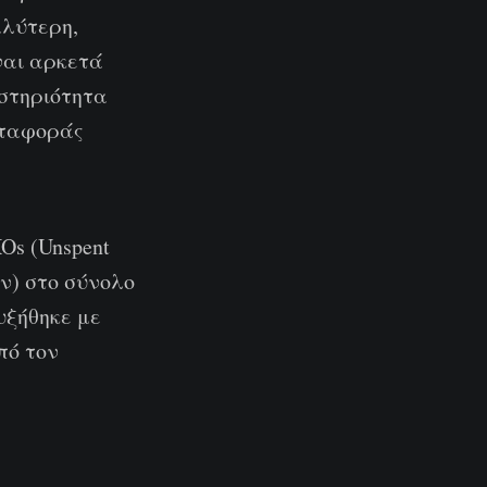
αλύτερη,
ναι αρκετά
αστηριότητα
εταφοράς
Os (Unspent
ν) στο σύνολο
υξήθηκε με
πό τον