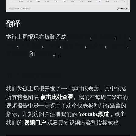
翻译
本链上周报现在被翻译成
西班牙语
,
意大利语
,
中文
,
日语
,
土耳其语
。
法语
,
葡萄牙语
,
波斯语
。
波兰语
,
希伯来语
和
希腊语
。。
链上周报控制面板
我们为链上周报开发了一个实时仪表盘，其中包括
点击此处查看
所有特色图表
。我们在每周二发布的
视频报告中进一步探讨了这个仪表板和所有涵盖的
Youtube频道
指标。即刻访问并注册我们的
，点击
视频门户
我们的
观看更多视频内容和指标教程。