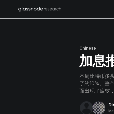
Chinese
加息
本周比特币多头
了约10%。整
面出现了疲软
Di
May