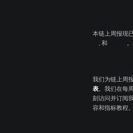
翻译
本链上周报现
语
, 和
波斯语
。
链上周报控
我们为链上周
表
。我们在每
刻访问并订阅
容和指标教程