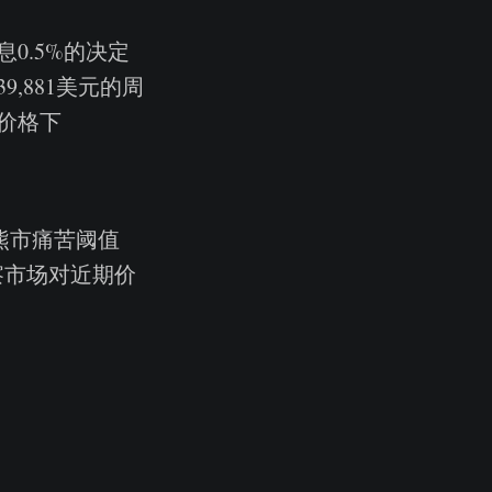
0.5%的决定
,881美元的周
价格下
熊市痛苦阈值
察市场对近期价