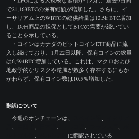
・LFGによる大規模な蓄積が行われ、過去9日間
で21,163BTCの保有総額が増加した。さらに、イ
ーサリアム上のWBTCの総供給量は12.5k BTC増加
し、DeFi商品の担保としてBTCの需要が続いてい
ることを示している。
・コインはカナダのビットコインETF商品に流
入し続けており、1月22日以降、保有コインの総量
は6,594BTC増加している。これは、マクロおよび
地政学的なリスクや逆風が数多く存在するにもか
かわらず、保有コイン数は10.5％増加した。
翻訳について
今週のオンチェーンは、
スペイン語
、
イタリア
語
、
中国語
、
日本語
、
トルコ語
、
フランス語
、
ポ
ルトガル語
、
ペルシア語
に翻訳されている。