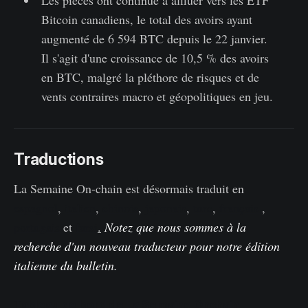
Les pièces ont continué à affluer vers les ETF
Bitcoin canadiens, le total des avoirs ayant
augmenté de 6 594 BTC depuis le 22 janvier.
Il s'agit d'une croissance de 10,5 % des avoirs
en BTC, malgré la pléthore de risques et de
vents contraires macro et géopolitiques en jeu.
Traductions
La Semaine On-chain est désormais traduit en
espagnol
,
italien
,
chinois
,
japonais
,
turc
,
français
,
portugais
et
farsi
.
Notez que nous sommes à la
recherche d'un nouveau traducteur pour notre édition
italienne du bulletin.
Tableau de bord de La Semaine Onchain