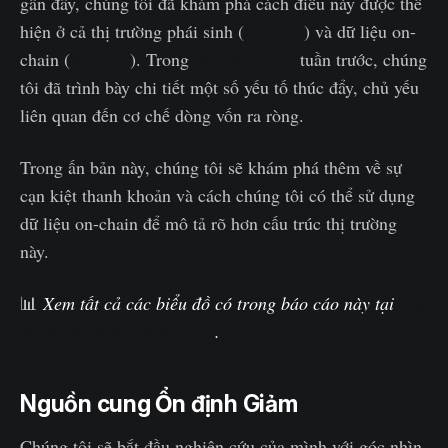
gần đây, chúng tôi đã khám phá cách điều này được thể
hiện ở cả thị trường phái sinh (
WoC 32
) và dữ liệu on-
chain (
WoC 33
). Trong
báo cáo video
tuần trước, chúng
tôi đã trình bày chi tiết một số yếu tố thúc đẩy, chủ yếu
liên quan đến cơ chế dòng vốn ra ròng.
Trong ấn bản này, chúng tôi sẽ khám phá thêm về sự
cạn kiệt thanh khoản và cách chúng tôi có thể sử dụng
dữ liệu on-chain để mô tả rõ hơn cấu trúc thị trường
này.
📊
Xem tất cả các biểu đồ có trong báo cáo này tại
The
Week On-chain Dashboard
.
Nguồn cung Ổn định Giảm
Chúng tôi sẽ bắt đầu nghiên cứu của mình với góc nhìn