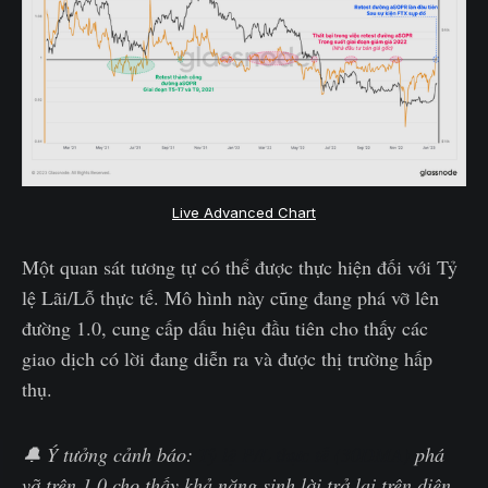
Live Advanced Chart
Một quan sát tương tự có thể được thực hiện đối với Tỷ
lệ Lãi/Lỗ thực tế. Mô hình này cũng đang phá vỡ lên
đường 1.0, cung cấp dấu hiệu đầu tiên cho thấy các
giao dịch có lời đang diễn ra và được thị trường hấp
thụ.
🔔 Ý tưởng cảnh báo:
Tỷ lệ P/L thực tế (30DMA)
phá
vỡ trên 1.0 cho thấy khả năng sinh lời trở lại trên diện