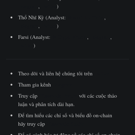
Telegram
,
Twitter
)
Thổ Nhĩ Kỳ (Analyst:
@wkriptoofficial
,
Telegram
,
Twitter
)
Farsi (Analyst:
@CryptoVizArt
,
Telegram
,
Twitter
)
Theo dõi và liên hệ chúng tôi trên
Twitter
Tham gia kênh
Telegram
Truy cập
Glassnode Forum
với các cuộc thảo
luận và phân tích dài hạn.
Để tìm hiểu các chỉ số và biểu đồ on-chain
hãy truy cập
Glassnode Studio
Để có cảnh báo tự động về các chỉ số on-chain