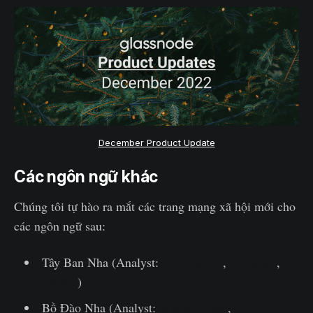
December Product Update
Các ngôn ngữ khác
Chúng tôi tự hào ra mắt các trang mạng xã hội mới cho
các ngôn ngữ sau:
Tây Ban Nha (Analyst:
@ElCableR
,
Telegram
,
Twitter
)
Bồ Đào Nha (Analyst:
@pins_cripto
,