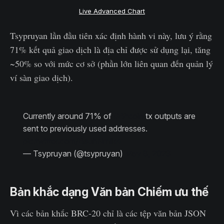
Live Advanced Chart
Tsypruyan lần đầu tiên xác định hành vi này, lưu ý rằng
71% kết quả giao dịch là địa chỉ được sử dụng lại, tăng
~50% so với mức cơ sở (phần lớn liên quan đến quản lý
ví sàn giao dịch).
Currently around 71% of
#Bitcoin
tx outputs are
sent to previously used addresses.
pic.twitter.com/BsuhNmlik4
— Tsypruyan (@tsypruyan)
May 8, 2023
Bản khắc dạng Văn bản Chiếm ưu thế
Vì các bản khắc BRC-20 chỉ là các tệp văn bản JSON