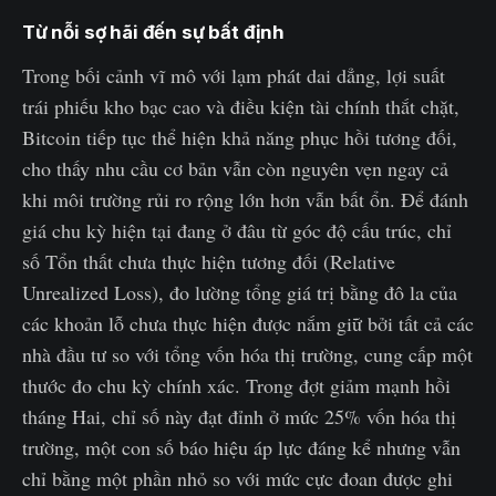
Từ nỗi sợ hãi đến sự bất định
Trong bối cảnh vĩ mô với lạm phát dai dẳng, lợi suất
trái phiếu kho bạc cao và điều kiện tài chính thắt chặt,
Bitcoin tiếp tục thể hiện khả năng phục hồi tương đối,
cho thấy nhu cầu cơ bản vẫn còn nguyên vẹn ngay cả
khi môi trường rủi ro rộng lớn hơn vẫn bất ổn. Để đánh
giá chu kỳ hiện tại đang ở đâu từ góc độ cấu trúc, chỉ
số Tổn thất chưa thực hiện tương đối (Relative
Unrealized Loss), đo lường tổng giá trị bằng đô la của
các khoản lỗ chưa thực hiện được nắm giữ bởi tất cả các
nhà đầu tư so với tổng vốn hóa thị trường, cung cấp một
thước đo chu kỳ chính xác. Trong đợt giảm mạnh hồi
tháng Hai, chỉ số này đạt đỉnh ở mức 25% vốn hóa thị
trường, một con số báo hiệu áp lực đáng kể nhưng vẫn
chỉ bằng một phần nhỏ so với mức cực đoan được ghi