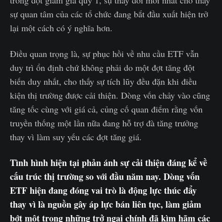
trong đợt giảm giá quý 1, sự thay đổi mới nhất cho thấy
sự quan tâm của các tổ chức đang bắt đầu xuất hiện trở
lại một cách có ý nghĩa hơn.
Điều quan trọng là, sự phục hồi về nhu cầu ETF vẫn
duy trì ổn định chứ không phải do một đợt tăng đột
biến duy nhất, cho thấy sự tích lũy đều đặn khi điều
kiện thị trường được cải thiện. Dòng vốn chảy vào cũng
tăng tốc cùng với giá cả, củng cố quan điểm rằng vốn
truyền thống một lần nữa đang hỗ trợ đà tăng trưởng
thay vì làm suy yếu các đợt tăng giá.
Tình hình hiện tại phản ánh sự cải thiện đáng kể về
cấu trúc thị trường so với đầu năm nay. Dòng vốn
ETF hiện đang đóng vai trò là động lực thúc đẩy
thay vì là nguồn gây áp lực bán liên tục, làm giảm
bớt một trong những trở ngại chính đã kìm hãm các