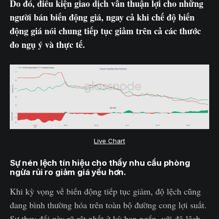
Do đó, điều kiện giao dịch vẫn thuận lợi cho những
người bán biến động giá, ngay cả khi chế độ biến
động giá nói chung tiếp tục giảm trên cả các thước
đo ngụ ý và thực tế.
Live Chart
Sự nén lệch tín hiệu cho thấy nhu cầu phòng
ngừa rủi ro giảm giá yếu hơn.
Khi kỳ vọng về biến động tiếp tục giảm, độ lệch cũng
đang bình thường hóa trên toàn bộ đường cong lợi suất.
Sự thay đổi này rõ rệt nhất ở kỳ hạn ngắn, với độ lệch