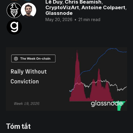
Lê Duy
,
Chris Beamish
,
CryptoVizArt
,
Antoine Colpaert
,
Glassnode
May 20, 2026
•
21 min read
Tóm tắt