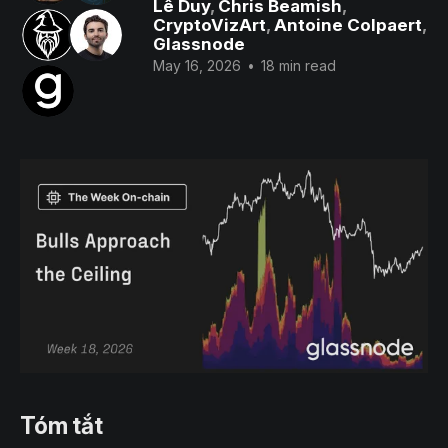
Lê Duy
,
Chris Beamish
,
CryptoVizArt
,
Antoine Colpaert
,
Glassnode
May 16, 2026
•
18 min read
Tóm tắt