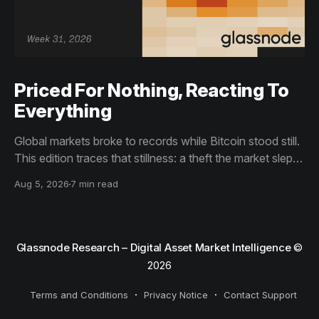
Priced For Nothing, Reacting To
Everything
Global markets broke to records while Bitcoin stood still.
This edition traces that stillness: a theft the market slept
through, bottom signals arriving through boredom rather
Aug 5, 2026
7 min read
than capitulation, and an options market priced for
nothing while sentiment reacts to everything.
Glassnode Research – Digital Asset Market Intelligence
©
2026
Terms and Conditions
Privacy Notice
Contact Support