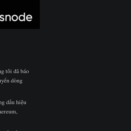
g tôi đã báo
huyển dòng
ng dấu hiệu
thereum,