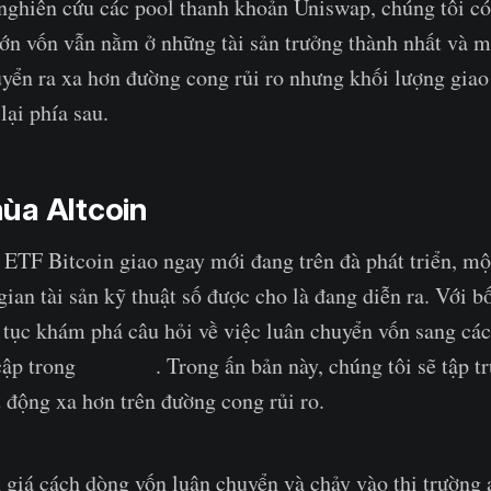
nghiên cứu các pool thanh khoản Uniswap, chúng tôi có
lớn vốn vẫn nằm ở những tài sản trưởng thành nhất và
uyển ra xa hơn đường cong rủi ro nhưng khối lượng giao
ại phía sau.
ùa Altcoin
 ETF Bitcoin giao ngay mới đang trên đà phát triển, một
gian tài sản kỹ thuật số được cho là đang diễn ra. Với b
p tục khám phá câu hỏi về việc luân chuyển vốn sang cá
cập trong
WoC 04
. Trong ấn bản này, chúng tôi sẽ tập t
t động xa hơn trên đường cong rủi ro.
 giá cách dòng vốn luân chuyển và chảy vào thị trường 