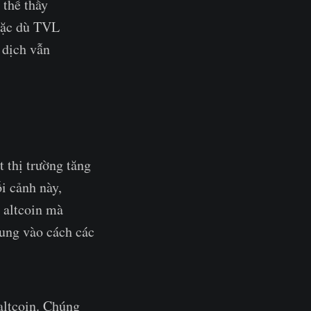
 thể thấy
 mặc dù TVL
 dịch vẫn
 thị trường tăng
ối cảnh này,
c altcoin mà
rung vào cách các
altcoin. Chúng