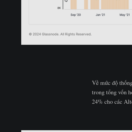
Về mức độ thống 
trong tổng vốn h
24% cho các Altc