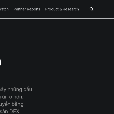
Watch
Partner Reports
Product & Research
n
thấy những dấu
rủi ro hơn.
huyển bằng
n sàn DEX.