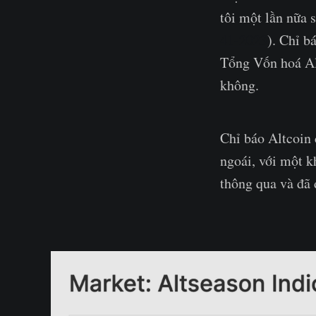
tôi một lần nữa
41-2023
). Chỉ b
Tổng Vốn hoá Al
không.
Chỉ báo Altcoin 
ngoái, với một k
thông qua và đã 