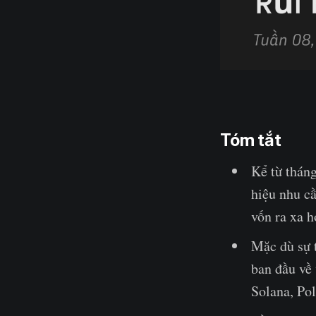
Tóm tắt
Kể từ thán
hiệu nhu cầ
vốn ra xa h
Mặc dù sự 
ban đầu về 
Solana, Po