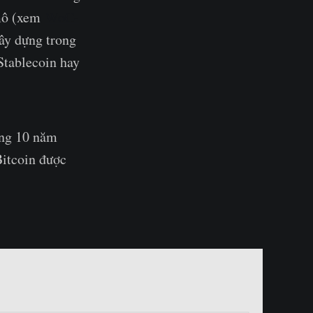
mô (xem
WoC-
xây dựng trong
Stablecoin hay
áng 10 năm
Bitcoin được