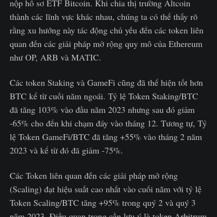
nộp hồ sơ ETF Bitcoin. Khi chia thị trường Altcoin
thành các lĩnh vực khác nhau, chúng ta có thể thấy rõ
rằng xu hướng này tác động chủ yếu đến các token liên
quan đến các giải pháp mở rộng quy mô của Ethereum
như OP, ARB và MATIC.
Các token Staking và GameFi cũng đã thể hiện tốt hơn
BTC kể từ cuối năm ngoái. Tỷ lệ Token Staking/BTC
đã tăng 103% vào đầu năm 2023 nhưng sau đó giảm
-65% cho đến khi chạm đáy vào tháng 12. Tương tự, Tỷ
lệ Token GameFi/BTC đã tăng +55% vào tháng 2 năm
2023 và kể từ đó đã giảm -75%.
Các Token liên quan đến các giải pháp mở rộng
(Scaling) đạt hiệu suất cao nhất vào cuối năm với tỷ lệ
Token Scaling/BTC tăng +95% trong quý 2 và quý 3
năm 2023. Điều quan trọng cần lưu ý là token Arbitrum