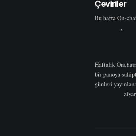
Çeviriler
Bu hafta On-cha
Portekizce
,
Fars
Onchain Haft
Haftalık Onchai
bir panoya sahipt
günleri yayınlan
Kanalımızı
ziyar
Video Portalımı