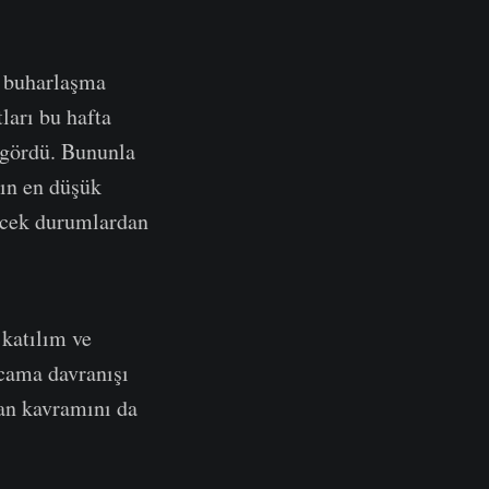
i buharlaşma
ları bu hafta
m gördü. Bununla
nın en düşük
lecek durumlardan
 katılım ve
rcama davranışı
pan kavramını da