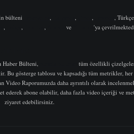
in bülteni
İspanyolca
,
İtalyanca
,
Çince
,
Japonca
, Türkç
ça
,
Lehçe
,
İbranice
,
Arapça
ve
Yunanca
'ya çevrilmekted
alık Pano
n Haber Bülteni,
burada bulunan
tüm özellikli çizelgele
ir. Bu gösterge tablosu ve kapsadığı tüm metrikler, her 
an Video Raporumuzda daha ayrıntılı olarak incelenme
et ederek abone olabilir, daha fazla video içeriği ve met
zı
ziyaret edebilirsiniz.