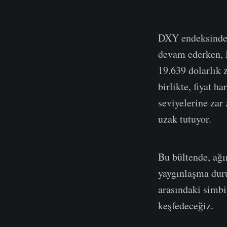
DXY endeksindeki
devam ederken, B
19.639 dolarlık 
birlikte, fiyat 
seviyelerine zar
uzak tutuyor.
Bu bültende, ağın
yaygınlaşma duru
arasındaki simbi
keşfedeceğiz.