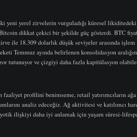
 yeni yerel zirvelerin vurguladığı küresel likiditedek
itcoin dikkat çekici bir şekilde güç gösterdi. BTC fiyat
zirve ile 18.309 dolarlık düşük seviyeler arasında işle
hareketi Temmuz ayında belirlenen konsolidasyon aralığı
 zor tutunuyor ve çizgiyi daha fazla kapitülasyon olabi
 faaliyet profilini benimseme, retail yatırımcıların ağa
mlarını analiz edeceğiz. Ağ aktivitesi ve katılımcı ha
yotik ilişkiyi daha iyi anlamak için yaşam süresi-lifes