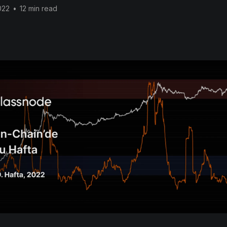
022
•
12 min read