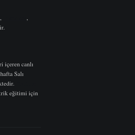
e,
Fransızca
,
ir.
ri içeren canlı
hafta Salı
ktedir.
Youtube
rik eğitimi için