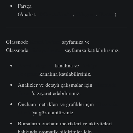
Farsça
(Analist:
@CryptoVizArt
,
Telegram
,
Twitter
)
Glassnode
Resmi Twitter
sayfamıza ve
Glassnode
Türkiye Twitter
sayfamıza katılabilirsiniz.
Resmi Telegram
kanalına ve
Türkiye
Telegram
kanalına katılabilirsiniz.
Analizler ve detaylı çalışmalar için
Glassnode
Forum
'u ziyaret edebilirsiniz.
Onchain metrikleri ve grafikler için
Glassnode
Studio
'ya göz atabilirsiniz.
Borsaların onchain metrikleri ve aktiviteleri
hakkında otomatik bildirimler için
Glassnode