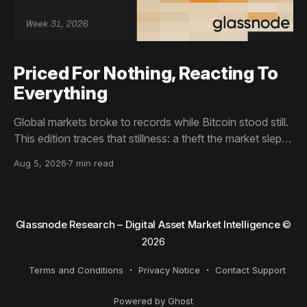
Priced For Nothing, Reacting To
Everything
Global markets broke to records while Bitcoin stood still.
This edition traces that stillness: a theft the market slept
through, bottom signals arriving through boredom rather
Aug 5, 2026
7 min read
than capitulation, and an options market priced for
nothing while sentiment reacts to everything.
Glassnode Research – Digital Asset Market Intelligence
©
2026
Terms and Conditions
Privacy Notice
Contact Support
Powered by Ghost