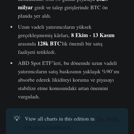
milyar
girdi ve talep girişlerinde BTC ön
planda yer aldı.
Uzun vadeli yatırımcıların yüksek
8 Ekim - 13 Kasım
gerçekleşmemiş kârları,
128k BTC
arasında
'lik önemli bir satış
faaliyeti tetikledi.
ABD Spot ETF’leri, bu dönemde uzun vadeli
yatırımcıların satış baskısının yaklaşık %90’ını
absorbe ederek likiditeyi koruma ve piyasayı
stabilize etme konusundaki artan önemini
vurguladı.
💡
View all charts in this edition in
The Week
On-chain Dashboard.