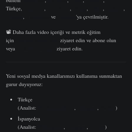
Türkçe,
Fransızca
,
Portekizce
,
Farsça
,
Lehçe
,
İbranice
,
Arapça
,
Vietnamca
ve
Yunanca
'ya çevrilmiştir.
📽️ Daha fazla video içeriği ve metrik eğitim
için
Youtube Kanalımızı
ziyaret edin ve abone olun
veya
Video Portalımızı
ziyaret edin.
Yeni sosyal medya kanallarımızı kullanıma sunmaktan
gurur duyuyoruz:
Türkçe
(Analist:
@wkriptoofficial
,
Telegram
,
Twitter
)
İspanyolca
(Analist:
@ElCableR
,
Telegram
,
Twitter
)