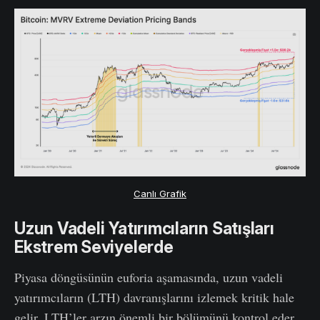
Canlı Grafik
Uzun Vadeli Yatırımcıların Satışları
Ekstrem Seviyelerde
Piyasa döngüsünün euforia aşamasında, uzun vadeli
yatırımcıların (LTH) davranışlarını izlemek kritik hale
gelir. LTH’ler arzın önemli bir bölümünü kontrol eder