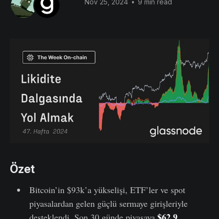
Nov 25, 2024
•
9 min read
Özet
Bitcoin’in $93k’a yükselişi, ETF’ler ve spot
piyasalardan gelen güçlü sermaye girişleriyle
$62.9
desteklendi. Son 30 günde piyasaya