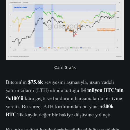
Canlı Grafik
$75.6k
Bitcoin’in
seviyesini aşmasıyla, uzun vadeli
14 milyon BTC’nin
yatırımcıların (LTH) elinde tuttuğu
%100’ü
kâra geçti ve bu durum harcamalarda bir ivme
+200k
yarattı. Bu süreç, ATH kırılımından bu yana
BTC
’lik kayda değer bir bakiye düşüşüne yol açtı.
Bu, piyasa fiyat hareketlerinin güçlü olduğu ve talebin