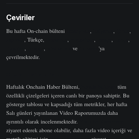
Çeviriler
Bu hafta On-chain bülteni
İspanyolca
,
İtalyanca
,
Çince
,
Japonca
, Türkçe,
Fransızca
,
Portekizce
,
Farsça
,
Lehçe
,
İbranice
,
Arapça
,
Vietnamca
ve
Yunanca
'ya
çevrilmektedir.
Onchain Haftalık Pano
Haftalık Onchain Haber Bülteni,
burada bulunan
tüm
özellikli çizelgeleri içeren canlı bir panoya sahiptir. Bu
gösterge tablosu ve kapsadığı tüm metrikler, her hafta
Salı günleri yayınlanan Video Raporumuzda daha
ayrıntılı olarak incelenmektedir.
Youtube Kanalımızı
ziyaret ederek abone olabilir, daha fazla video içeriği ve
metrik eğitimi için
Video Portalımızı
ziyaret