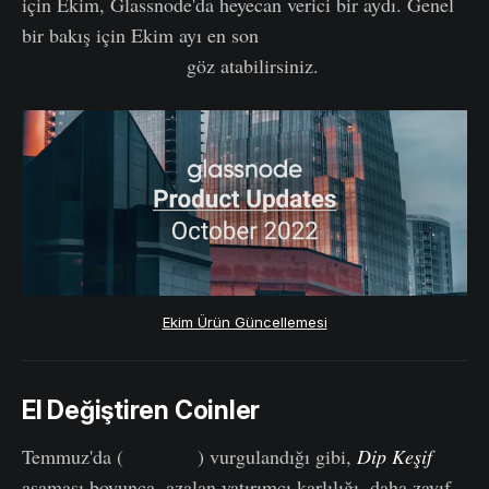
için Ekim, Glassnode'da heyecan verici bir aydı. Genel
bir bakış için Ekim ayı en son
Ürün
Güncellemelerimize
göz atabilirsiniz.
Ekim Ürün Güncellemesi
El Değiştiren Coinler
Temmuz'da (
28. Hafta
) vurgulandığı gibi,
Dip Keşif
aşaması boyunca, azalan yatırımcı karlılığı, daha zayıf