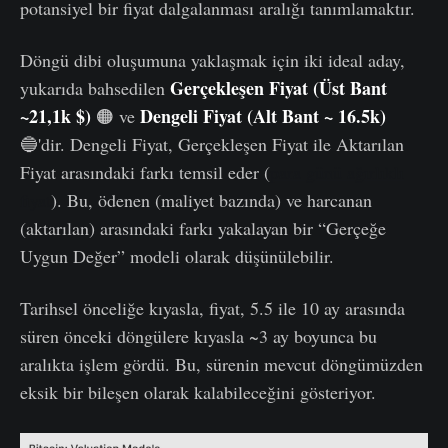
potansiyel bir fiyat dalgalanması aralığı tanımlamaktır.
Döngü dibi oluşumuna yaklaşmak için iki ideal aday,
Gerçekleşen Fiyat (Üst Bant
yukarıda bahsedilen
~21,1k $)
Dengeli Fiyat (Alt Bant ~ 16.5k)
🟠 ve
🔵'dir. Dengeli Fiyat, Gerçekleşen Fiyat ile Aktarılan
Fiyat arasındaki farkı temsil eder (
para günü ağırlıklı
fiyat
). Bu, ödenen (maliyet bazında) ve harcanan
(aktarılan) arasındaki farkı yakalayan bir “Gerçeğe
Uygun Değer” modeli olarak düşünülebilir.
Tarihsel önceliğe kıyasla, fiyat, 5.5 ile 10 ay arasında
süren önceki döngülere kıyasla ~3 ay boyunca bu
aralıkta işlem gördü. Bu, sürenin mevcut döngümüzden
eksik bir bileşen olarak kalabileceğini gösteriyor.