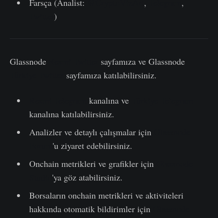
Farsça (Analist:
@CryptoVizArt
,
Telegram
,
Twitter
)
Glassnode
Resmi Twitter
sayfamıza ve Glassnode
Türkiye Twitter
sayfamıza katılabilirsiniz.
Resmi Telegram
kanalına ve
Türkiye Telegram
kanalına katılabilirsiniz.
Analizler ve detaylı çalışmalar için
Glassnode
Forum
'u ziyaret edebilirsiniz.
Onchain metrikleri ve grafikler için
Glassnode
Studio
'ya göz atabilirsiniz.
Borsaların onchain metrikleri ve aktiviteleri
hakkında otomatik bildirimler için
Glassnode