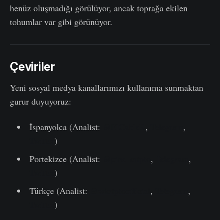
henüz oluşmadığı görülüyor, ancak toprağa ekilen
tohumlar var gibi görünüyor.
Çeviriler
Yeni sosyal medya kanallarımızı kullanıma sunmaktan
gurur duyuyoruz:
İspanyolca (Analist:
@ElCableR
,
Telegram
,
Twitter
)
Portekizce (Analist:
@pins_cripto
,
Telegram
,
Twitter
)
Türkçe (Analist:
@wkriptoofficial
,
Telegram
,
Twitter
)