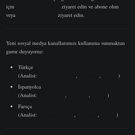
için
Youtube Kanalımızı
ziyaret edin ve abone olun
veya
Video Portalımızı
ziyaret edin.
Yeni sosyal medya kanallarımızı kullanıma sunmaktan
gurur duyuyoruz:
Türkçe
(Analist:
@wkriptoofficial
,
Telegram
,
Twitter
)
İspanyolca
(Analist:
@ElCableR
,
Telegram
,
Twitter
)
Farsça
(Analist:
@CryptoVizArt
,
Telegram
,
Twitter
)