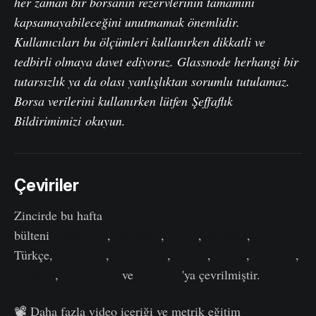
her zaman bir borsanın rezervlerinin tamamını
kapsamayabileceğini unutmamak önemlidir.
Kullanıcıları bu ölçümleri kullanırken dikkatli ve
tedbirli olmaya davet ediyoruz. Glassnode herhangi bir
tutarsızlık ya da olası yanlışlıktan sorumlu tutulamaz.
Borsa verilerini kullanırken lütfen
Şeffaflık
Bildirimimizi
okuyun.
Çeviriler
Zincirde bu hafta
bülteni
İspanyolca
,
İtalyanca
,
Çince
,
Japonca
,
Türkçe,
Fransızca
,
Portekizce
,
Farsça
,
Lehçe
,
İbranice
,
Arapça
,
Vietnamca
ve
Yunanca
'ya çevrilmiştir.
📽️ Daha fazla video içeriği ve metrik eğitim