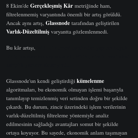
Gerçekleşmiş Kâr
8 Ekim'de
metriğinde ham,
filtrelenmemiş varyantında önemli bir artış görüldü.
Glassnode
Ancak aynı artış,
tarafından geliştirilen
Varlık-Düzeltilmiş
varyantta gözlemlenmedi.
Bu kâr artışı,
WBTC kümesi tarafından yapılan büyük
bir iç transferden kaynaklandı; BitGo, zincir üzerindeki
sahiplik yapısını aktarıyordu.
kümelenme
Glassnode'un kendi geliştirdiği
algoritmaları, bu ekonomik olmayan işlemi başarıyla
tanımlayıp temizlenmiş veri setinden doğru bir şekilde
çıkardı. Bu durum, zincir üzerindeki işlem verilerinin
varlık-düzeltilmiş filtreleme yöntemiyle analiz
edilmesinin sağladığı avantajları somut bir şekilde
ortaya koyuyor. Bu sayede, ekonomik anlam taşımayan