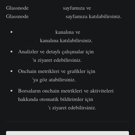
Glassnode
Resmi Twitter
sayfamıza ve
Glassnode
Türkiye Twitter
sayfamıza katılabilirsiniz.
Resmi Telegram
kanalına ve
Türkiye
Telegram
kanalına katılabilirsiniz.
Analizler ve detaylı çalışmalar için
Glassnode
Forum
'u ziyaret edebilirsiniz.
Onchain metrikleri ve grafikler için
Glassnode
Studio
'ya göz atabilirsiniz.
Borsaların onchain metrikleri ve aktiviteleri
hakkında otomatik bildirimler için
Glassnode
Alerts Twitter
'ı ziyaret edebilirsiniz.