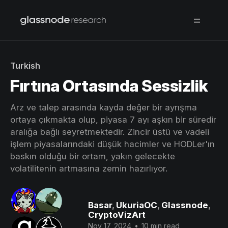
Turkish
Fırtına Ortasında Sessizlik
Arz ve talep arasında kayda değer bir ayrışma
ortaya çıkmakta olup, piyasa 7 ayı aşkın bir süredir
aralığa bağlı seyretmektedir. Zincir üstü ve vadeli
işlem piyasalarındaki düşük hacimler ve HODLer'ın
baskın olduğu bir ortam, yakın gelecekte
volatilitenin artmasına zemin hazırlıyor.
Basar
,
UkuriaOC
,
Glassnode
,
CryptoVizArt
Nov 17, 2024
•
10 min read