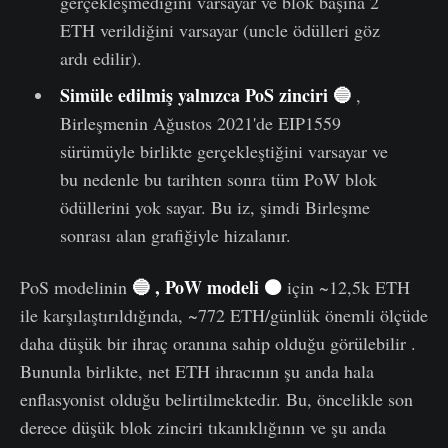
gerçekleşmediğini varsayar ve blok başına 2
ETH verildiğini varsayar (uncle ödülleri göz
ardı edilir).
S
imüle edilmiş
yalnızca
PoS zinciri 🔵
,
Birleşmenin Ağustos 2021'de EIP1559
sürümüyle birlikte gerçekleştiğini varsayar ve
bu nedenle bu tarihten sonra tüm PoW blok
ödüllerini yok sayar. Bu iz, şimdi Birleşme
sonrası alan grafiğiyle hizalanır.
🔵 , PoW modeli 🟠
PoS modelinin
için ~12,5k ETH
ile karşılaştırıldığında, ~772 ETH/günlük önemli ölçüde
daha düşük bir ihraç oranına sahip olduğu görülebilir .
Bununla birlikte, net ETH ihracının şu anda hala
enflasyonist olduğu belirtilmektedir. Bu, öncelikle son
derece düşük blok zinciri tıkanıklığının ve şu anda