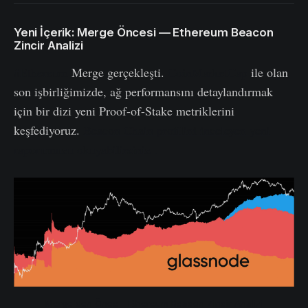
Yeni İçerik: Merge Öncesi — Ethereum Beacon
Zincir Analizi
#Ethereum
Merge gerçekleşti.
CoinMarketCap
ile olan
son işbirliğimizde, ağ performansını detaylandırmak
için bir dizi yeni Proof-of-Stake metriklerini
keşfediyoruz.
Beacon Chain profilini inceleyen yeni
raporumuzu okuyabilirsiniz .
Merge'den Önce - Ethereum Beacon Zincir Analizi