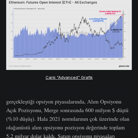
Canlı "Advanced" Grafik
Son zamanlarda büyük miktarda ETH spekülasyonunun
gerçekleştiği opsiyon piyasalarında, Alım Opsiyonu
Açık Pozisyonu, Merge sonrasında 600 milyon $ düştü
(%10 düşüş). Hala 2021 normlarının çok üzerinde olan
olağanüstü alım opsiyonu pozisyon değerinde toplam
5,2 milyar dolar kaldı. Satım opsiyonu piyasaları