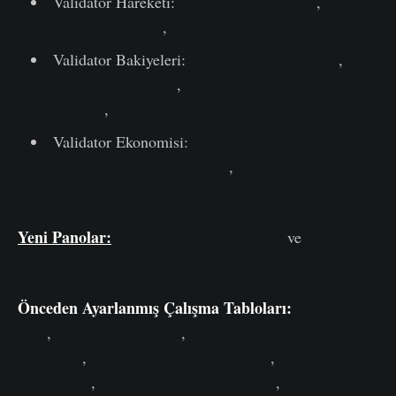
Validator Hareketi:
Voluntary Exit Count
,
Active Validators
,
Slashing Event Count
Validator Bakiyeleri:
Total Effective Balance
,
Stake Effectiveness
,
Average Validator
Balance
,
Staking Deposits
Validator Ekonomisi:
Estimated Annual
Issuance ROI per validator
,
Estimated Annual
Issuance
Yeni Panolar:
Proof-of-Stake Konsensüs
ve
Proof-of-
Stake Arz Dinamikleri
Önceden Ayarlanmış Çalışma Tabloları
:
Net Inflation
Rate
,
Net Supply Change
,
Post-Merge Supply
Dynamics
,
Change in Active Validators
,
Cumulative
Exit Events
,
Total and Effective Balance
,
Staked