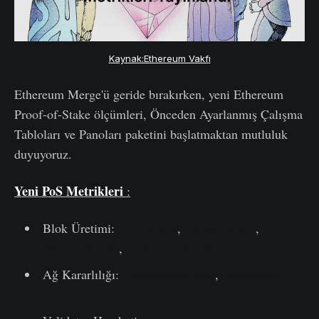
Kaynak:Ethereum Vakfı
Ethereum Merge'ü geride bırakırken, yeni Ethereum
Proof-of-Stake ölçümleri, Önceden Ayarlanmış Çalışma
Tabloları ve Panoları paketini başlatmaktan mutluluk
duyuyoruz.
Yeni PoS Metrikleri
:
Blok Üretimi:
Slot Height
,
Epoch Height
,
Missed Blocks
,
Orphaned Blocks
Ağ Kararlılığı:
Participation Rate
,
Attestation
Count