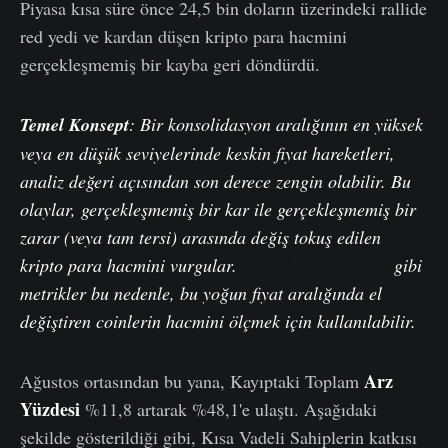
Piyasa kısa süre önce 24,5 bin doların üzerindeki rallide
red yedi ve kardan düşen kripto para hacmini
gerçekleşmemiş bir kayba geri döndürdü.
Temel Konsept
: Bir konsolidasyon aralığının en yüksek
veya en düşük seviyelerinde keskin fiyat hareketleri,
analiz değeri açısından son derece zengin olabilir. Bu
olaylar, gerçekleşmemiş bir k
a
r ile gerçekleşmemiş bir
zarar (veya tam tersi) arasında değiş tokuş edilen
kripto
para hacmini vurgular.
K
a
rdaki Arz Yüzdesi
gibi
metrikler bu nedenle, bu yoğun fiyat aralığında el
değiştiren
coinlerin
hacmini ölçmek için kullanılabilir.
Arz
Ağustos ortasından bu yana, Kayıptaki Toplam
Yüzdesi
%11,8 artarak %48,1'e ulaştı. Aşağıdaki
şekilde gösterildiği gibi, Kısa Vadeli Sahiplerin katkısı