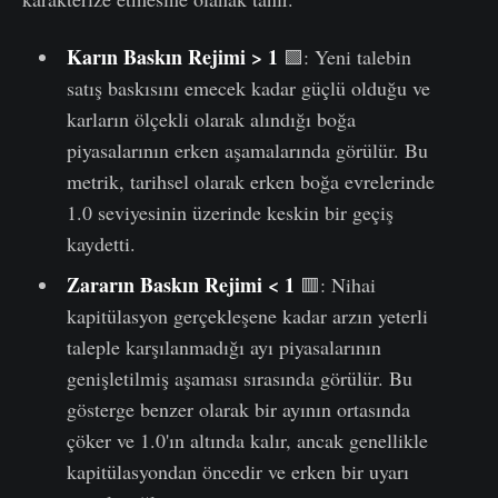
K
a
r
ın
Baskın Rejim
i
>
1
🟩: Yeni talebin
satış baskısını emecek kadar güçlü olduğu ve
karların ölçekli olarak alındığı boğa
piyasalarının erken aşamalarında görülür. Bu
metrik, tarihsel olarak erken boğa evrelerinde
1.0 seviyesinin üzerinde keskin bir geçiş
kaydetti.
Zararın
Baskın Rejim
i
< 1
🟥: Nihai
kapitülasyon gerçekleşene kadar arzın yeterli
taleple karşılanmadığı ayı piyasalarının
genişletilmiş aşaması sırasında görülür. Bu
gösterge benzer olarak bir ayının ortasında
çöker ve 1.0'ın altında kalır, ancak genellikle
kapitülasyondan öncedir ve erken bir uyarı