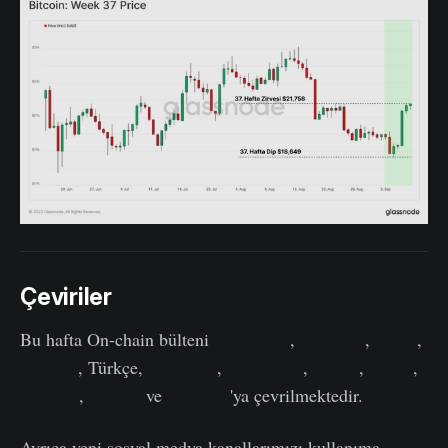
Çeviriler
Bu hafta On-chain bülteni
İspanyolca
,
İtalyanca
,
Çince
,
Japonca
, Türkçe,
Fransızca
,
Portekizce
,
Farsça
,
Lehçe
,
İbranice
,
Arapça
ve
Yunanca
'ya çevrilmektedir.
Ayrıca yeni sosyal medya kanallarımızı kullanıma