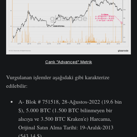
Canlı "Advanced" Metrik
Vurgulanan işlemler aşağıdaki gibi karakterize
edilebilir:
A- Blok # 751518, 28-Ağustos-2022 (19.6 bin
$), 5.000 BTC (1.500 BTC bilinmeyen bir
alıcıya ve 3.500 BTC Kraken'e) Harcama,
Orijinal Satın Alma Tarihi: 19-Aralık-2013
(543.14 $)