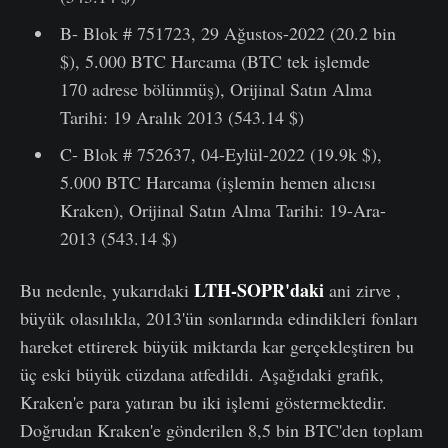
B- Blok # 751723, 29 Ağustos-2022 (20.2 bin
$), 5.000 BTC Harcama (BTC tek işlemde
170 adrese bölünmüş), Orijinal Satın Alma
Tarihi: 19 Aralık 2013 (543.14 $)
C- Blok # 752637, 04-Eylül-2022 (19.9k $),
5.000 BTC Harcama (işlemin hemen alıcısı
Kraken), Orijinal Satın Alma Tarihi: 19-Ara-
2013 (543.14 $)
LTH-SOPR'd
a
ki
Bu nedenle, yukarıdaki
ani zirve ,
büyük olasılıkla, 2013'ün sonlarında edindikleri fonları
hareket ettirerek büyük miktarda kar gerçekleştiren bu
üç eski büyük cüzdana atfedildi. Aşağıdaki grafik,
Kraken'e para yatıran bu iki işlemi göstermektedir.
Doğrudan Kraken'e gönderilen 8,5 bin BTC'den toplam