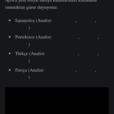
sunmaktan gurur duyuyoruz:
İspanyolca (Analist:
@ElCableR
,
Telegram
,
Twitter
)
Portekizce (Analist:
@pins_cripto
,
Telegram
,
Twitter
)
Türkçe (Analist:
@wkriptoofficial
,
Telegram
,
Twitter
)
Farsça (Analist:
@CryptoVizArt
,
Telegram
,
Twitter
)