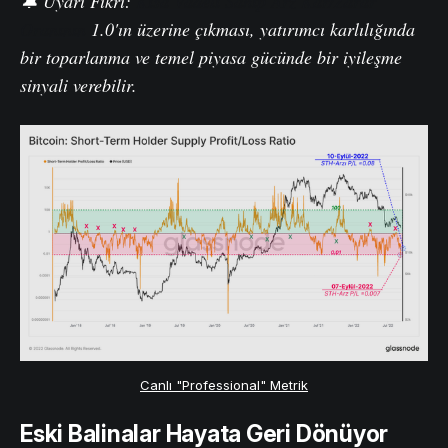
🔔 Uyarı Fikri:
Kısa Vadeli Sahip Arz Kar/Zarar
Oranının
1.0'ın üzerine çıkması, yatırımcı karlılığında
bir toparlanma ve temel piyasa gücünde bir iyileşme
sinyali verebilir.
Canlı "Professional" Metrik
Eski
Balinalar Hayata Geri Dönüyor