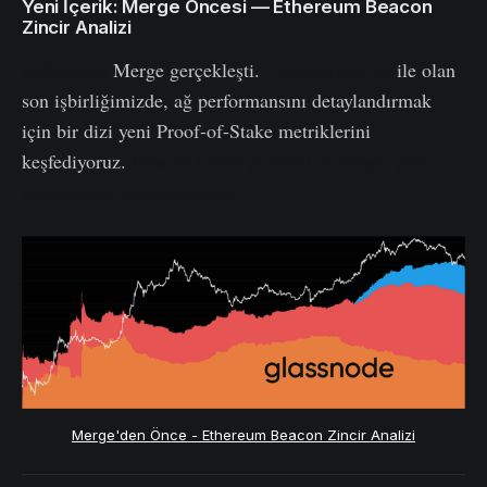
Yeni İçerik: Merge Öncesi — Ethereum Beacon
Zincir Analizi
#Ethereum
Merge gerçekleşti.
CoinMarketCap
ile olan
son işbirliğimizde, ağ performansını detaylandırmak
için bir dizi yeni Proof-of-Stake metriklerini
keşfediyoruz.
Beacon Chain profilini inceleyen yeni
raporumuzu okuyabilirsiniz .
Merge'den Önce - Ethereum Beacon Zincir Analizi