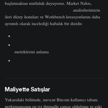
başlatmaktan mutluluk duyuyoruz. Market Nabzı,
Glassnode Forum'da olan ve tartışılan,
analistlerimizin
ileri düzey konuları ve Workbench kreasyonlarını daha
ayrıntılı olarak incelediği haftalık bir dizidir.
Bitcoin kullanım alanlarında bir güncelleme
Lifespan, Spent Outputs, and Spent Volumes
metriklerini anlama
Ağ Katılımcılarının Ortalamalara ve
Medyanlara Göre Analizi
Maliyette Satışlar
Yukarıdaki bölümde, mevcut Bitcoin kullanıcı tabanı
performansının en iyi ihtimalle cansız olduğunu ve eski