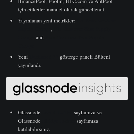
BinancePool, Poolin, BTC.com ve AntPool
için etiketler manuel olarak güncellendi.
Yayınlanan yeni metrikler:
US Year-over-Year
Supply Change
,
EU Year-over-Year Supply
Change
and
Asia Year-over-Year Supply
Change
Yeni
Uncharted 22
gösterge paneli Bülteni
yayınlandı.
Glassnode
Resmi Twitter
sayfamıza ve
Glassnode
Türkiye Twitter
sayfamıza
katılabilirsiniz.