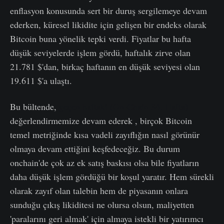
enflasyon konusunda sert bir duruş sergilemeye devam
ederken, küresel likidite için gelişen bir endeks olarak
Bitcoin buna yönelik tepki verdi. Fiyatlar bu hafta
düşük seviyelerde işlem gördü, haftalık zirve olan
21.781 $'dan, birkaç haftanın en düşük seviyesi olan
19.611 $'a ulaştı.
Bu bültende,
geçen haftaki (On-Chain 34. Hafta)
değerlendirmemize devam ederek , birçok Bitcoin
temel metriğinde kısa vadeli zayıflığın nasıl görünür
olmaya devam ettiğini keşfedeceğiz. Bu durum
onchain'de çok az ek satış baskısı olsa bile fiyatların
daha düşük işlem gördüğü bir koşul yaratır. Hem sürekli
olarak zayıf olan talebin hem de piyasanın onlara
sunduğu çıkış likiditesi ne olursa olsun, maliyetten
'paralarını geri almak' için almaya istekli bir yatırımcı