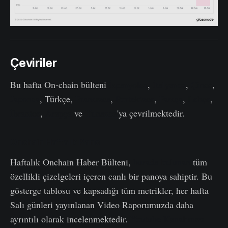
Çeviriler
Bu hafta On-chain bülteni
İspanyolca
,
İtalyanca
,
Çince
,
Japonca
, Türkçe,
Fransızca
,
Portekizce
,
Farsça
,
Lehçe
,
İbranice
,
Arapça
ve
Yunanca
'ya çevrilmektedir.
Onchain Haftalık Pano
Haftalık Onchain Haber Bülteni,
burada bulunan
tüm
özellikli çizelgeleri içeren canlı bir panoya sahiptir. Bu
gösterge tablosu ve kapsadığı tüm metrikler, her hafta
Salı günleri yayınlanan Video Raporumuzda daha
ayrıntılı olarak incelenmektedir.
Youtube Kanalımızı