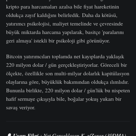
kripto para harcamaları azalsa bile fiyat hareketinin
oldukça zayıf kaldığını belirledik. Daha da kötüsü,
yatırımcı psikolojisi, maliyet temelinde ve çevresinde
büyük miktarda harcama yapılarak, basitçe 'paralarını
geri almaya' istekli bir psikoloji gibi görünüyor.
Bitcoin yatırımcıları toplamda net kayıplarda yaklaşık
220 milyon dolar / gün gerçekleştiriyorlar. Göreceli bir
ölçekte, özellikle son multi-milyar dolarlık kapitülasyon
olaylarına göre, büyüklük bakımından oldukça ılımlıdır.
Bununla birlikte, 220 milyon dolar / gün'lük bu nispeten
hafif sermaye çıkışıyla bile, boğalar yokuş yukarı bir
savaş veriyor.
🔔
Uyarı Fikri
:
Net Gerçekleşen K
a
r/Zarar (30DMA)
,