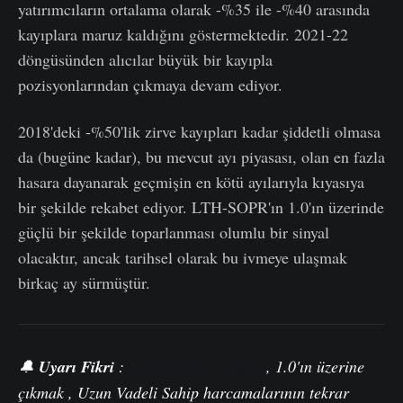
yatırımcıların ortalama olarak -%35 ile -%40 arasında
kayıplara maruz kaldığını göstermektedir. 2021-22
döngüsünden alıcılar büyük bir kayıpla
pozisyonlarından çıkmaya devam ediyor.
2018'deki -%50'lik zirve kayıpları kadar şiddetli olmasa
da (bugüne kadar), bu mevcut ayı piyasası, olan en fazla
hasara dayanarak geçmişin en kötü ayılarıyla kıyasıya
bir şekilde rekabet ediyor. LTH-SOPR'ın 1.0'ın üzerinde
güçlü bir şekilde toparlanması olumlu bir sinyal
olacaktır, ancak tarihsel olarak bu ivmeye ulaşmak
birkaç ay sürmüştür.
🔔
Uyarı Fikri
:
LTH-SOPR (7DMA)
, 1.0'ın
üzerine
çıkmak , Uzun Vadeli Sahip harcamalarının tekrar