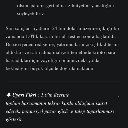
olsun 'paramı geri alma' zihniyetini yansıttığını
söyleyebiliriz.
Son satışlar, fiyatların 24 bin doların üzerine çıktığı bir
zamanda 1.0'lık kararlı bir alt testten sonra başlatıldı.
Bu seviyeden red yeme, yatırımcıların çıkış likiditesini
aldıkları ve satın alma maliyeti temelinde kripto para
harcadıkları için zayıflığın önümüzdeki yolda
beklediğini büyük ölçüde doğrulamaktadır.
🔔
Uyarı Fikri
:
1.0'ın
üzerine
çıkan aSOPR (7DMA)
,
toplam harcamanın tekrar k
a
rda olduğuna
işaret
ederek, potansiyel pazar gücü ve talep toparlanması
gösterir.