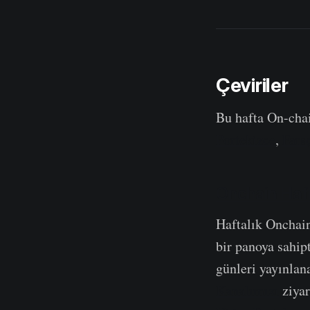
Çeviriler
Bu hafta On-cha
Portekizce
,
Fars
Onchain Haft
Haftalık Onchai
bir panoya sahipt
günleri yayınlan
Kanalımızı
ziyar