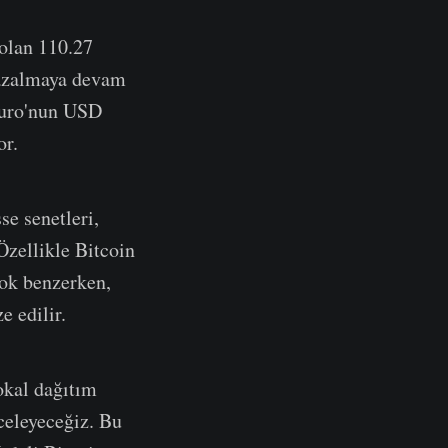
olan 110.27
a azalmaya devam
 Euro'nun USD
or.
se senetleri,
Özellikle Bitcoin
çok benzerken,
e edilir.
okal dağıtım
celeyeceğiz. Bu