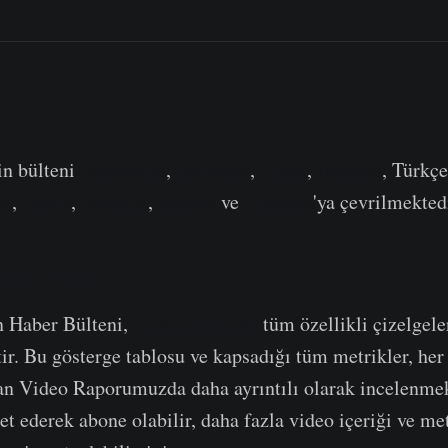
in bülteni
İspanyolca
,
İtalyanca
,
Çince
,
Japonca
, Türkç
ça
,
Lehçe
,
İbranice
,
Arapça
ve
Yunanca
'ya çevrilmekted
alık Pano
n Haber Bülteni,
burada bulunan
tüm özellikli çizelgele
ir. Bu gösterge tablosu ve kapsadığı tüm metrikler, her 
an Video Raporumuzda daha ayrıntılı olarak incelenme
et ederek abone olabilir, daha fazla video içeriği ve met