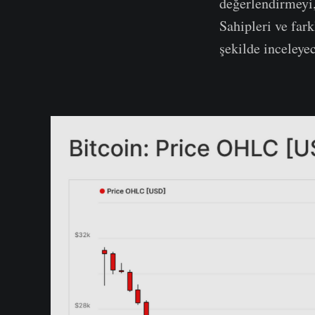
değerlendirmeyi,
Sahipleri ve fark
şekilde inceleye