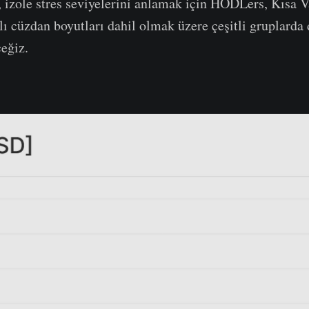
 izole stres seviyelerini anlamak için HODLers, Kısa V
lı cüzdan boyutları dahil olmak üzere çeşitli gruplarda d
ceğiz.