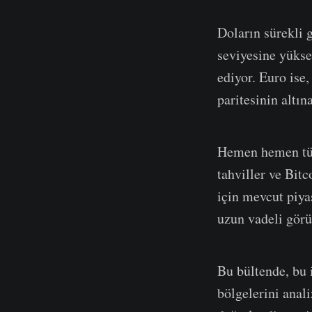
Doların sürekli 
seviyesine yükse
ediyor. Euro ise,
paritesinin altın
Hemen hemen tüm 
tahviller ve Bit
için mevcut piya
uzun vadeli görün
Bu bültende, bu 
bölgelerini anal