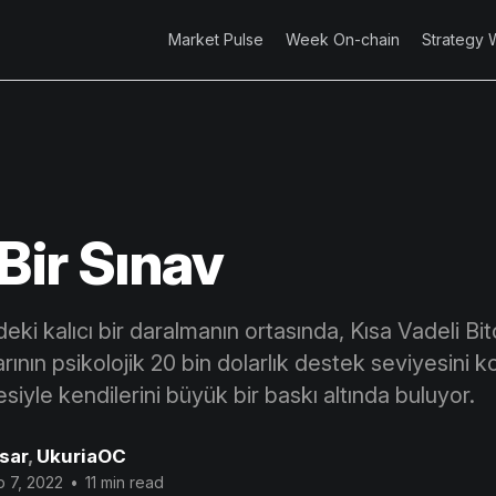
Market Pulse
Week On-chain
Strategy 
Bir Sınav
deki kalıcı bir daralmanın ortasında, Kısa Vadeli Bit
arının psikolojik 20 bin dolarlık destek seviyesini 
yle kendilerini büyük bir baskı altında buluyor.
sar
,
UkuriaOC
 7, 2022
•
11 min read