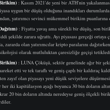
Birikim)
: Kasım 2021'de yeni bir ATH'nin yakalanmas
piyasa uygun bir düşüş olduğuna inandıkları durumlarda
ğından, yatırımcı sevinci mükemmel birikim puanlarına 
Dağıtım)
: Fiyatta yavaş ama sürekli bir düşüş, son bir
iddi şekilde zarara uğrattı. Ayı piyasası gerçeği ortaya
a, zararda olan yatırımcılar kripto paralarını dağıtırke
sikolojisi olarak mutluluktan çaresizliğe geçişi tetikled
Birikim)
: LUNA Çöküşü, sektör genelinde ağır bir şek
hareket etti ve tek taraflı ve geniş çaplı bir kaldıraç ka
aten zayıf olan piyasayı yeni düşük seviyelere düşürmes
r her iki kapitülasyon ayağı boyunca 30 bin doların altı
krar 20 bin doların altında neredeyse geniş ölçekli bir
diler.