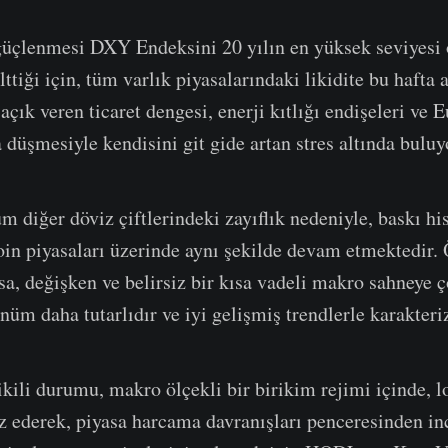
güçlenmesi DXY Endeksini 20 yılın en yüksek seviyesi 
lttiği için, tüm varlık piyasalarındaki likidite bu haft
 açık veren ticaret dengesi, enerji kıtlığı endişeleri ve
a düşmesiyle kendisini git gide artan stres altında buluy
diğer döviz çiftlerindeki zayıflık nedeniyle, baskı his
coin piyasaları üzerinde aynı şekilde devam etmektedir. 
sa, değişken ve belirsiz bir kısa vadeli makro sahneye 
üm daha tutarlıdır ve iyi gelişmiş trendlerle karakteriz
ikili durumu, makro ölçekli bir birikim rejimi içinde, l
iz ederek, piyasa harcama davranışları penceresinden in