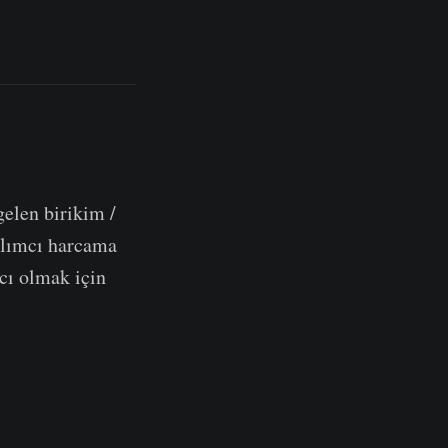
gelen birikim /
tılımcı harcama
cı olmak için