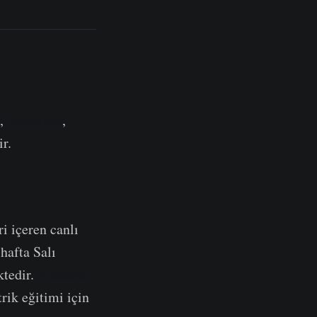
e,
Fransızca
,
ir.
ri içeren canlı
hafta Salı
ktedir.
Youtube
rik eğitimi için