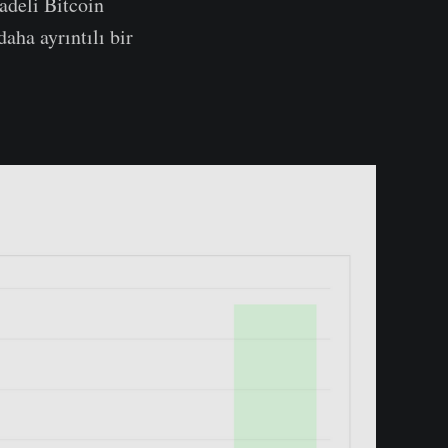
adeli Bitcoin
aha ayrıntılı bir