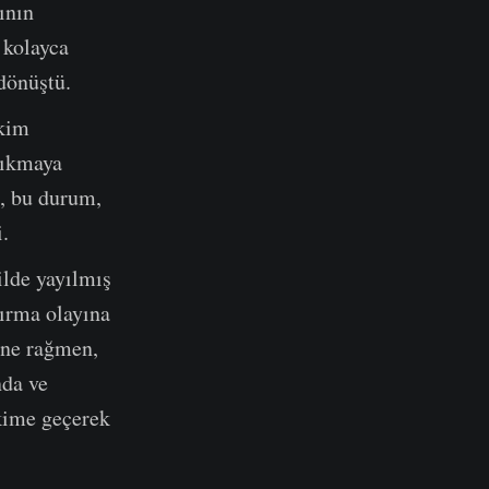
ının
 kolayca
dönüştü.
ikim
 çıkmaya
n, bu durum,
i.
ilde yayılmış
ldırma olayına
ine rağmen,
nda ve
ikime geçerek