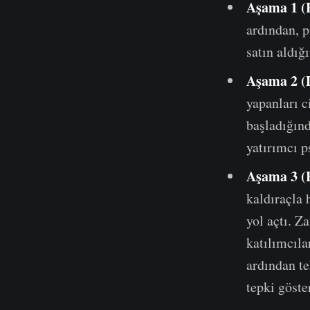
Aşama 1 (
ardından, 
satın aldı
Aşama 2 (
yapanları c
başladığınd
yatırımcı p
Aşama 3 (
kaldıraçla 
yol açtı. Z
katılımcıla
ardından te
tepki göster