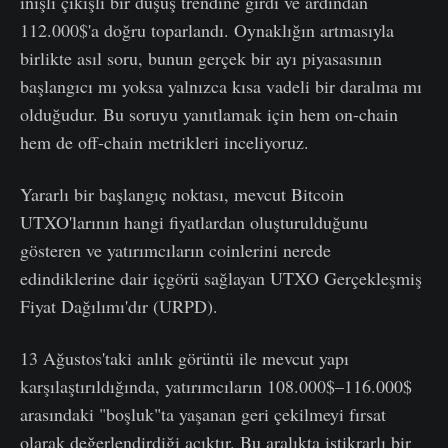
inişli çıkışlı bir düşüş trendine girdi ve ardından
112.000$'a doğru toparlandı. Oynaklığın artmasıyla
birlikte asıl soru, bunun gerçek bir ayı piyasasının
başlangıcı mı yoksa yalnızca kısa vadeli bir daralma mı
olduğudur. Bu soruyu yanıtlamak için hem on-chain
hem de off-chain metrikleri inceliyoruz.
Yararlı bir başlangıç noktası, mevcut Bitcoin
UTXO'larının hangi fiyatlardan oluşturulduğunu
gösteren ve yatırımcıların coinlerini nerede
edindiklerine dair içgörü sağlayan UTXO Gerçekleşmiş
Fiyat Dağılımı'dır (URPD).
13 Ağustos'taki anlık görüntü ile mevcut yapı
karşılaştırıldığında, yatırımcıların 108.000$–116.000$
arasındaki "boşluk"ta yaşanan geri çekilmeyi fırsat
olarak değerlendirdiği açıktır. Bu aralıkta istikrarlı bir