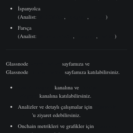
İspanyolca
(Analist:
@ElCableR
,
Telegram
,
Twitter
)
Farsça
(Analist:
@CryptoVizArt
,
Telegram
,
Twitter
)
Glassnode
Resmi Twitter
sayfamıza ve
Glassnode
Türkiye Twitter
sayfamıza katılabilirsiniz.
Resmi Telegram
kanalına ve
Türkiye
Telegram
kanalına katılabilirsiniz.
Analizler ve detaylı çalışmalar için
Glassnode
Forum
'u ziyaret edebilirsiniz.
Onchain metrikleri ve grafikler için
Glassnode