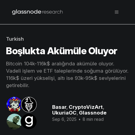
Turkish
Boşlukta Akümüle Oluyor
Bitcoin 104k-116k$ aralığında akümüle oluyor.
Vadeli işlem ve ETF taleplerinde soğuma görülüyor.
116k$ üzeri yükselişi, altı ise 93k-95k$ seviyelerini
getirebilir.
Basar
,
CryptoVizArt
,
UkuriaOC
,
Glassnode
Sep 6, 2025
•
8 min read