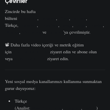
Çeviriler
Zincirde bu hafta
bülteni
İspanyolca
,
İtalyanca
,
Çince
,
Japonca
,
Türkçe,
Fransızca
,
Portekizce
,
Farsça
,
Lehçe
,
İbranice
,
Arapça
,
Vietnamca
ve
Yunanca
'ya çevrilmiştir.
📽️ Daha fazla video içeriği ve metrik eğitim
için
Youtube Kanalımızı
ziyaret edin ve abone olun
veya
Video Portalımızı
ziyaret edin.
Yeni sosyal medya kanallarımızı kullanıma sunmaktan
gurur duyuyoruz:
Türkçe
(Analist:
@wkriptoofficial
,
Telegram
,
Twitter
)