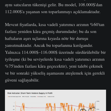
aynı satıcıların tükenişi gelir. Bu model, 108.000$'dan
112.000$'a yaşanan son toparlanmayı açıklamaktadır.
Mevcut fiyatlarda, kısa vadeli yatırımcı arzının %60'tan
fazlası yeniden kâra geçmiş durumdadır; bu da son
haftaların aşırı uçlarına kıyasla nötr bir duruşu
yansıtmaktadır. Ancak bu toparlanma kırılgandır.
Yalnızca 114.000$–116.000$ üzerinde sürdürülebilir bir
iyileşme (ki bu seviyelerde kısa vadeli yatırımcı arzının
%75'inden fazlası kâra geçecektir), yeni talebi çekmek
ve bir sonraki yükseliş aşamasını ateşlemek için gerekli
güveni sağlayabilir.