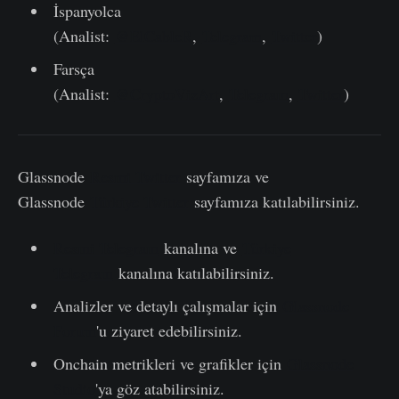
İspanyolca
(Analist:
@ElCableR
,
Telegram
,
Twitter
)
Farsça
(Analist:
@CryptoVizArt
,
Telegram
,
Twitter
)
Glassnode
Resmi Twitter
sayfamıza ve
Glassnode
Türkiye Twitter
sayfamıza katılabilirsiniz.
Resmi Telegram
kanalına ve
Türkiye
Telegram
kanalına katılabilirsiniz.
Analizler ve detaylı çalışmalar için
Glassnode
Forum
'u ziyaret edebilirsiniz.
Onchain metrikleri ve grafikler için
Glassnode
Studio
'ya göz atabilirsiniz.