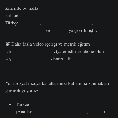
Zincirde bu hafta
bülteni
İspanyolca
,
İtalyanca
,
Çince
,
Japonca
,
Türkçe,
Fransızca
,
Portekizce
,
Farsça
,
Lehçe
,
İbranice
,
Arapça
,
Vietnamca
ve
Yunanca
'ya çevrilmiştir.
📽️ Daha fazla video içeriği ve metrik eğitim
için
Youtube Kanalımızı
ziyaret edin ve abone olun
veya
Video Portalımızı
ziyaret edin.
Yeni sosyal medya kanallarımızı kullanıma sunmaktan
gurur duyuyoruz:
Türkçe
(Analist:
@wkriptoofficial
,
Telegram
,
Twitter
)