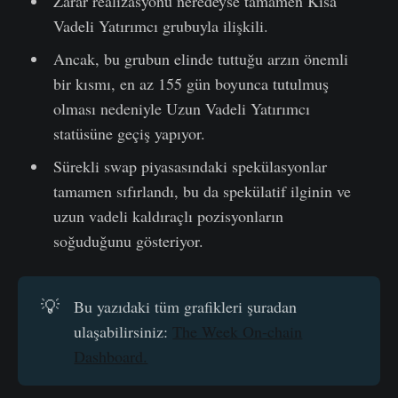
Zarar realizasyonu neredeyse tamamen Kısa
Vadeli Yatırımcı grubuyla ilişkili.
Ancak, bu grubun elinde tuttuğu arzın önemli
bir kısmı, en az 155 gün boyunca tutulmuş
olması nedeniyle Uzun Vadeli Yatırımcı
statüsüne geçiş yapıyor.
Sürekli swap piyasasındaki spekülasyonlar
tamamen sıfırlandı, bu da spekülatif ilginin ve
uzun vadeli kaldıraçlı pozisyonların
soğuduğunu gösteriyor.
💡
Bu yazıdaki tüm grafikleri şuradan
ulaşabilirsiniz:
The Week On-chain
Dashboard.