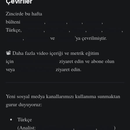
Çeviriler
Zincirde bu hafta
bülteni
İspanyolca
,
İtalyanca
,
Çince
,
Japonca
,
Türkçe,
Fransızca
,
Portekizce
,
Farsça
,
Lehçe
,
İbranice
,
Arapça
,
Vietnamca
ve
Yunanca
'ya çevrilmiştir.
📽️ Daha fazla video içeriği ve metrik eğitim
için
Youtube Kanalımızı
ziyaret edin ve abone olun
veya
Video Portalımızı
ziyaret edin.
Yeni sosyal medya kanallarımızı kullanıma sunmaktan
gurur duyuyoruz:
Türkçe
(Analist:
@wkriptoofficial
,
Telegram
,
Twitter
)