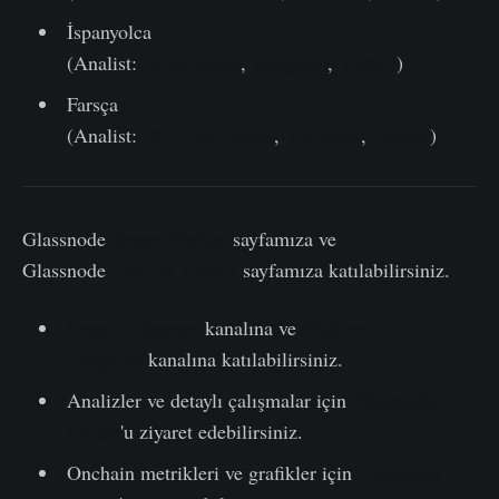
İspanyolca
(Analist:
@ElCableR
,
Telegram
,
Twitter
)
Farsça
(Analist:
@CryptoVizArt
,
Telegram
,
Twitter
)
Glassnode
Resmi Twitter
sayfamıza ve
Glassnode
Türkiye Twitter
sayfamıza katılabilirsiniz.
Resmi Telegram
kanalına ve
Türkiye
Telegram
kanalına katılabilirsiniz.
Analizler ve detaylı çalışmalar için
Glassnode
Forum
'u ziyaret edebilirsiniz.
Onchain metrikleri ve grafikler için
Glassnode