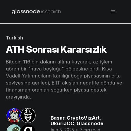
Turkish
ATH Sonrası Kararsızlık
Bitcoin 116 bin doların altına kayarak, az işlem
gören bir "hava boşluğu" bölgesine girdi. Kısa
Vadeli Yatırımcıların kârlılığı boğa piyasasının orta
seviyesine geriledi, ETF akışları negatife döndü ve
finansman oranları soğurken piyasa destek
arayışında.
Basar
,
CryptoVizArt
,
UkuriaOC
,
Glassnode
Aug 8, 2025
•
7 min read