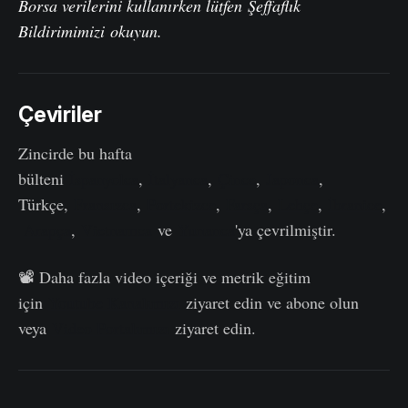
Borsa verilerini kullanırken lütfen
Şeffaflık
Bildirimimizi
okuyun.
Çeviriler
Zincirde bu hafta
bülteni
İspanyolca
,
İtalyanca
,
Çince
,
Japonca
,
Türkçe,
Fransızca
,
Portekizce
,
Farsça
,
Lehçe
,
İbranice
,
Arapça
,
Vietnamca
ve
Yunanca
'ya çevrilmiştir.
📽️ Daha fazla video içeriği ve metrik eğitim
için
Youtube Kanalımızı
ziyaret edin ve abone olun
veya
Video Portalımızı
ziyaret edin.