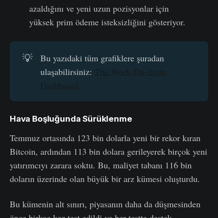
azaldığını ve yeni uzun pozisyonlar için
yüksek prim ödeme isteksizliğini gösteriyor.
💡
Bu yazıdaki tüm grafiklere şuradan
ulaşabilirsiniz:
The Week On-chain
Dashboard.
Hava Boşluğunda Sürüklenme
Temmuz ortasında 123 bin dolarla yeni bir rekor kıran
Bitcoin, ardından 113 bin dolara gerileyerek birçok yeni
yatırımcıyı zarara soktu. Bu, maliyet tabanı 116 bin
doların üzerinde olan büyük bir arz kümesi oluşturdu.
Bu kümenin alt sınırı, piyasanın daha da düşmesinden
önce birkaç kez test edildi ve her testte destek