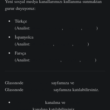
Yeni sosyal medya kanallarımızı kullanıma sunmaktan
gurur duyuyoruz:
Türkçe
(Analist:
@wkriptoofficial
,
Telegram
,
Twitter
)
İspanyolca
(Analist:
@ElCableR
,
Telegram
,
Twitter
)
Farsça
(Analist:
@CryptoVizArt
,
Telegram
,
Twitter
)
Glassnode
Resmi Twitter
sayfamıza ve
Glassnode
Türkiye Twitter
sayfamıza katılabilirsiniz.
Resmi Telegram
kanalına ve
Türkiye
Telegram
kanalına katılabilirsiniz.