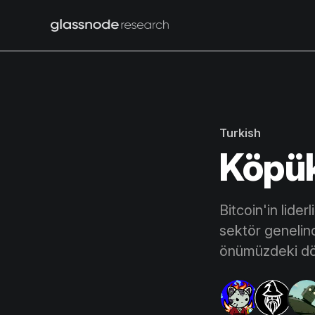
Turkish
Köpük
Bitcoin'in lide
sektör genelind
önümüzdeki döne