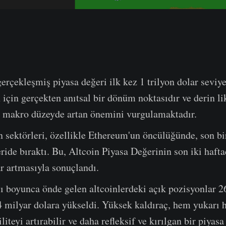
gerçekleşmiş piyasa değeri ilk kez 1 trilyon dolar seviye
 için gerçekten anıtsal bir dönüm noktasıdır ve derin li
le makro düzeyde artan önemini vurgulamaktadır.
 sektörleri, özellikle Ethereum'un öncülüğünde, son bi
eride bıraktı. Bu, Altcoin Piyasa Değerinin son iki haft
r artmasıyla sonuçlandı.
 boyunca önde gelen altcoinlerdeki açık pozisyonlar 2
4 milyar dolara yükseldi. Yüksek kaldıraç, hem yukarı 
iliteyi artırabilir ve daha refleksif ve kırılgan bir piyas