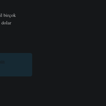
il birçok
 dolar
ain