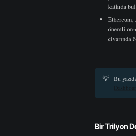
katkıda bul
Ethereum, A
önemli on-c
civarında ö
💡
Bu yazıda
Dashboar
Bir Trilyon D