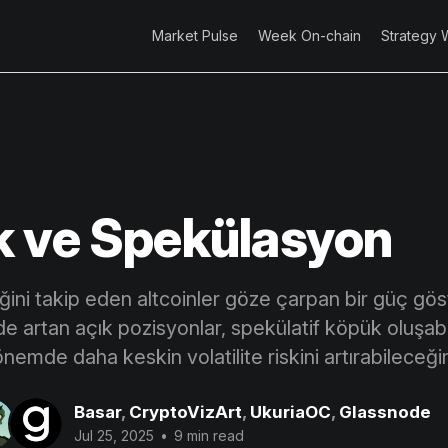
Market Pulse
Week On-chain
Strategy 
 ve Spekülasyon
rliğini takip eden altcoinler göze çarpan bir güç gö
e artan açık pozisyonlar, spekülatif köpük oluşab
mde daha keskin volatilite riskini artırabileceğin
Basar
,
CryptoVizArt
,
UkuriaOC
,
Glassnode
Jul 25, 2025
•
9 min read