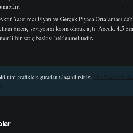
unabilir.
ktif Yatırımcı Fiyatı ve Gerçek Piyasa Ortalaması dah
hain direnç seviyesini kesin olarak aştı. Ancak, 4,5 bin
nemli bir satış baskısı beklenmektedir.
ki tüm grafiklere şuradan ulaşabilirsiniz:
The Week On-ch
d.
olar