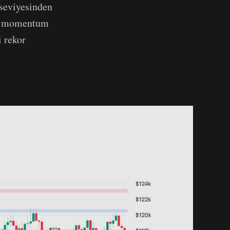
 seviyesinden
eli momentum
i rekor