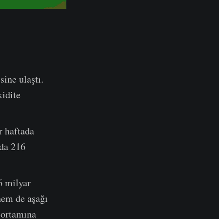
sine ulaştı.
kidite
r haftada
ada 216
6 milyar
hem de aşağı
a ortamına