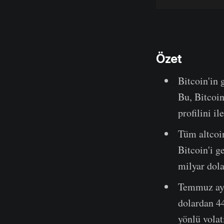
Özet
Bitcoin'in 
Bu, Bitcoin
profilini i
Tüm altcoin
Bitcoin'i g
milyar dola
Temmuz ayı
dolardan 4
yönlü volat