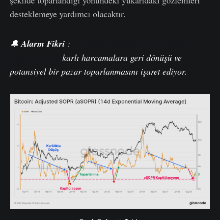
desteklemeye yardımcı olacaktır.
🔔
Alarm
Fikri
:
14 günlük SMA'da 1.0'ın üzerine
çıkan aSOPR,
karlı harcamalara geri dönüşü ve
potansiyel bir pazar toparlanmasını işaret ediyor.