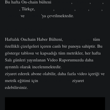
Bu hafta On-chain bülteni
İspanyolca
,
İtalyanca
,
Çince
,
Japonca
, Türkçe,
Fransızca
,
Portekizce
,
Farsça
,
Lehçe
,
İbranice
ve
Yunanca
'ya çevrilmektedir.
Onchain Haftalık Pano
Haftalık Onchain Haber Bülteni,
burada bulunan
tüm
özellikli çizelgeleri içeren canlı bir panoya sahiptir. Bu
gösterge tablosu ve kapsadığı tüm metrikler, her hafta
Salı günleri yayınlanan Video Raporumuzda daha
ayrıntılı olarak incelenmektedir.
Youtube Kanalımızı
ziyaret ederek abone olabilir, daha fazla video içeriği ve
metrik eğitimi için
Video Portalımızı
ziyaret
edebilirsiniz.