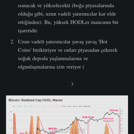
ısınacak ve yükselecekti (boğa piyasalarında
olduğu gibi, uzun vadeli yatırımcılar kar elde
ettiğinden). Bu, yüksek HODLer inancının bir
işaretidir.
Uzun vadeli yatırımcılar yavaş yavaş 'Hot
Coins' biriktiriyor ve onları piyasadan çekerek
soğuk depoda yaşlanmalarına ve
olgunlaşmalarına izin veriyor (
27. hafta
analizimizde görüldüğü gibi
tarihsel olarak
büyük borsa çıkışlarıyla
).