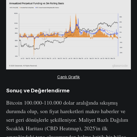
Canlı Grafik
Sonuç ve Değerlendirme
Bitcoin 100.000-110.000 dolar aralığında sıkışmış
durumda olup, son fiyat hareketleri makro haberler ve
sert geri dönüşlerle şekilleniyor. Maliyet Bazlı Dağılım
Sıcaklık Haritası (CBD Heatmap), 2025'in ilk
çeyreğindeki tepe oluşumundan kalma kritik bir bölge