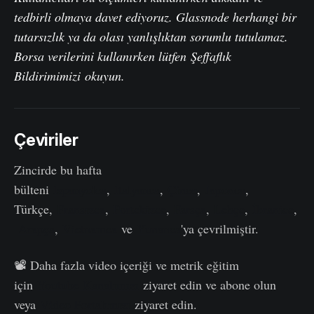
tedbirli olmaya davet ediyoruz. Glassnode herhangi bir
tutarsızlık ya da olası yanlışlıktan sorumlu tutulamaz.
Borsa verilerini kullanırken lütfen
Şeffaflık
Bildirimimizi
okuyun.
Çeviriler
Zincirde bu hafta
bülteni
İspanyolca
,
İtalyanca
,
Çince
,
Japonca
,
Türkçe,
Fransızca
,
Portekizce
,
Farsça
,
Lehçe
,
İbranice
,
Arapça
,
Vietnamca
ve
Yunanca
'ya çevrilmiştir.
📽️ Daha fazla video içeriği ve metrik eğitim
için
Youtube Kanalımızı
ziyaret edin ve abone olun
veya
Video Portalımızı
ziyaret edin.