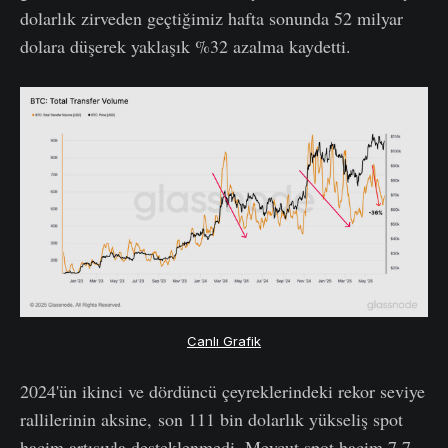
dolarlık zirveden geçtiğimiz hafta sonunda 52 milyar
dolara düşerek yaklaşık %32 azalma kaydetti.
Canlı Grafik
2024'ün ikinci ve dördüncü çeyreklerindeki rekor seviye
rallilerinin aksine, son 111 bin dolarlık yükseliş spot
hacim artışıyla desteklenmedi. Mevcut spot hacim 7,7