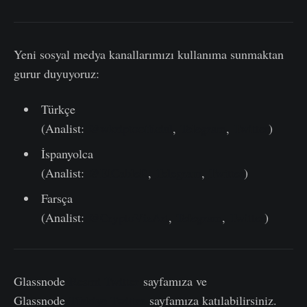
Yeni sosyal medya kanallarımızı kullanıma sunmaktan
gurur duyuyoruz:
Türkçe
(Analist:
@wkriptoofficial
,
Telegram
,
Twitter
)
İspanyolca
(Analist:
@ElCableR
,
Telegram
,
Twitter
)
Farsça
(Analist:
@CryptoVizArt
,
Telegram
,
Twitter
)
Glassnode
Resmi Twitter
sayfamıza ve
Glassnode
Türkiye Twitter
sayfamıza katılabilirsiniz.