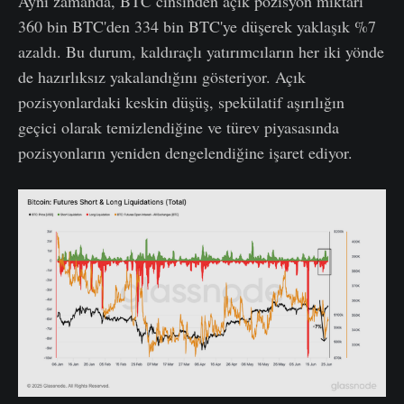
Aynı zamanda, BTC cinsinden açık pozisyon miktarı
360 bin BTC'den 334 bin BTC'ye düşerek yaklaşık %7
azaldı. Bu durum, kaldıraçlı yatırımcıların her iki yönde
de hazırlıksız yakalandığını gösteriyor. Açık
pozisyonlardaki keskin düşüş, spekülatif aşırılığın
geçici olarak temizlendiğine ve türev piyasasında
pozisyonların yeniden dengelendiğine işaret ediyor.