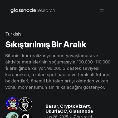
Turkish
Sıkıştırılmış Bir Aralık
Bitcoin, kar realizasyonunun yavaşlaması ve
aktivite metriklerinin soğumasıyla 100.000–110.000
$ aralığında kalıyor. 99.000 $ destek seviyesi
korunurken, azalan spot hacim ve temkinli futures
beklentileri, önemli bir talep artışı olmadan yukarı
yönlü momentumun sınırlı kalacağını gösteriyor.
Basar
,
CryptoVizArt
,
UkuriaOC
,
Glassnode
Jun 28, 2025
•
7 min read