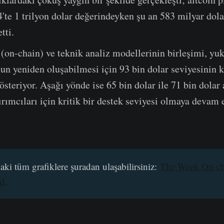
'te 1 trilyon dolar değerindeyken şu an 583 milyar dol
tti.
 (on-chain) ve teknik analiz modellerinin birleşimi, yu
yeniden oluşabilmesi için 93 bin dolar seviyesinin ki
steriyor. Aşağı yönde ise 65 bin dolar ile 71 bin dolar a
ırımcıları için kritik bir destek seviyesi olmaya devam 
ki tüm grafiklere şuradan ulaşabilirsiniz:
The Week On-ch
d.