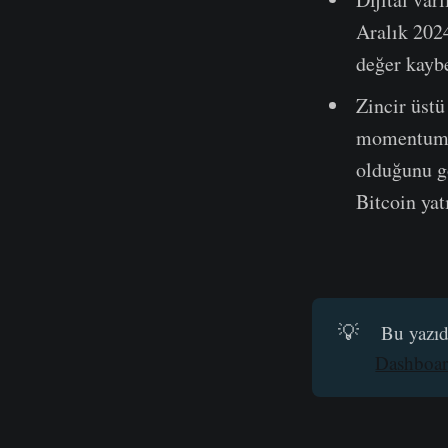
Aralık 2024
değer kaybe
Zincir üstü
momentumun 
olduğunu gö
Bitcoin yat
💡
Bu yazıda
Dashboar