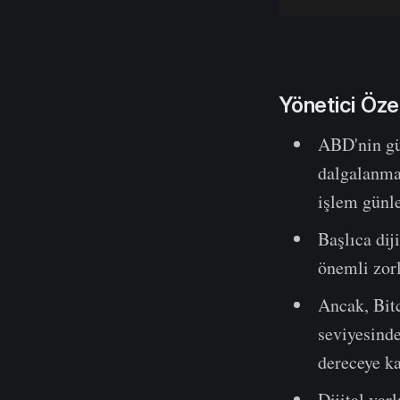
Yönetici Öze
ABD'nin gü
dalgalanma
işlem günle
Başlıca dij
önemli zorl
Ancak, Bitc
seviyesinde
dereceye k
Dijital var