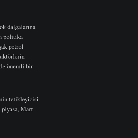
şok dalgalarına
 politika
şak petrol
aktörlerin
de önemli bir
in tetikleyicisi
k piyasa, Mart