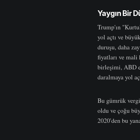
Yaygın Bir 
Trump'ın "Kurtul
yol açtı ve büyü
duruşu, daha zay
fiyatları ve mal
birleşimi, ABD e
daralmaya yol aça
Bu gümrük vergisi
oldu ve çoğu büy
2020'den bu yana