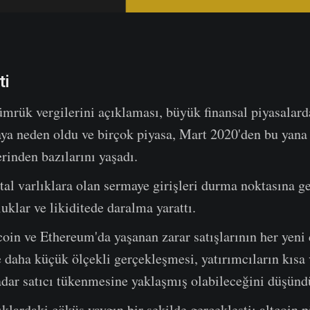
ti
mrük vergilerini açıklaması, büyük finansal piyasalard
ya neden oldu ve birçok piyasa, Mart 2020'den bu yana
rinden bazılarını yaşadı.
ital varlıklara olan sermaye girişleri durma noktasına ge
uklar ve likiditede daralma yarattı.
oin ve Ethereum'da yaşanan zarar satışlarının her yeni
 daha küçük ölçekli gerçekleşmesi, yatırımcıların kısa
adar satıcı tükenmesine yaklaşmış olabileceğini düşünd
lıklardaki çöküş yaygın bir şekilde gerçekleşti; altcoin p