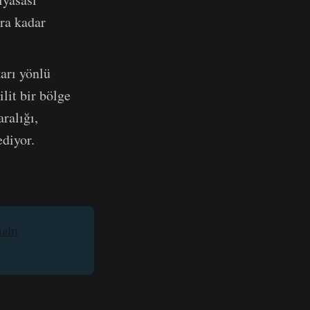
ara kadar
karı yönlü
lit bir bölge
ralığı,
ediyor.
ain