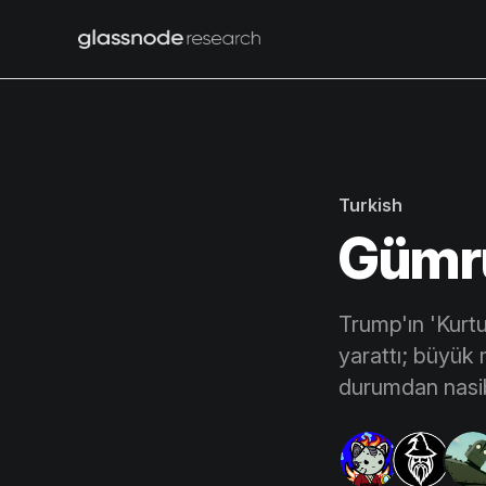
Turkish
Gümrü
Trump'ın 'Kurtu
yarattı; büyük 
durumdan nasib