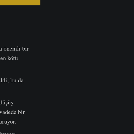
a önemli bir
 en kötü
ldi; bu da
 düşüş
 vadede bir
ürüyor.
iyasası