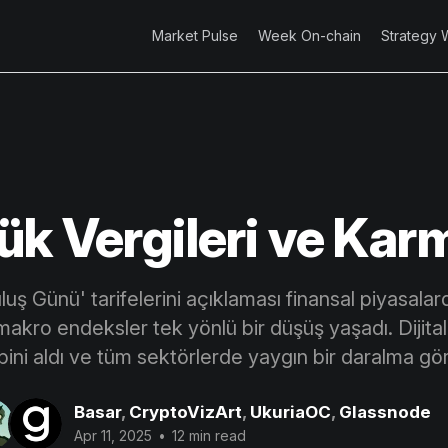
Market Pulse
Week On-chain
Strategy 
k Vergileri ve Kar
luş Günü' tarifelerini açıklaması finansal piyasalar
makro endeksler tek yönlü bir düşüş yaşadı. Dijital 
ini aldı ve tüm sektörlerde yaygın bir daralma gör
Basar
,
CryptoVizArt
,
UkuriaOC
,
Glassnode
Apr 11, 2025
•
12 min read