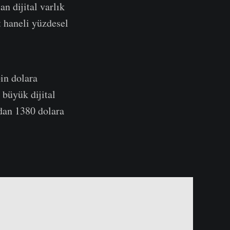
n dijital varlık
ft haneli yüzdesel
bin dolara
 büyük dijital
rdan 1380 dolara