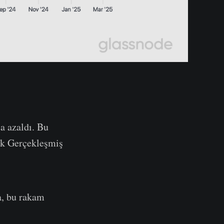
ça azaldı. Bu
lük Gerçekleşmiş
a,
bu rakam