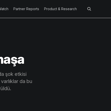
Watch
Partner Reports
Product & Research
maşa
da şok etkisi
varlıklar da bu
üldü.