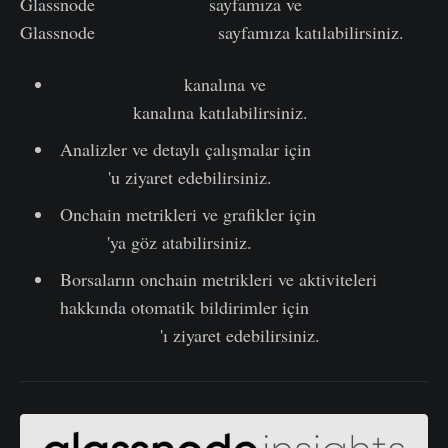
Glassnode
Resmi Twitter
sayfamıza ve
Glassnode
Türkiye Twitter
sayfamıza katılabilirsiniz.
Resmi Telegram
kanalına ve
Türkiye
Telegram
kanalına katılabilirsiniz.
Analizler ve detaylı çalışmalar için
Glassnode
Forum
'u ziyaret edebilirsiniz.
Onchain metrikleri ve grafikler için
Glassnode
Studio
'ya göz atabilirsiniz.
Borsaların onchain metrikleri ve aktiviteleri
hakkında otomatik bildirimler için
Glassnode
Alerts Twitter
'ı ziyaret edebilirsiniz.