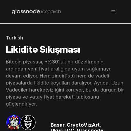
Turkish
Likidite Sıkışması
Bitcoin piyasası, -%30'luk bir düzeltmenin
ardından yeni fiyat aralığına uyum sağlamaya
devam ediyor. Hem zincirüstü hem de vadeli
piyasalarda likidite koşulları daralıyor. Ayrıca, Uzun
Vadeciler hareketsizliğini koruyor, bu da durgun bir
piyasa ve yatay fiyat hareketi tablosunu
güçlendiriyor.
Basar
,
CryptoVizArt
,
UkuriaOC
,
Glassnode