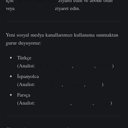
için
Youtube Kanalımızı
ziyaret edin ve abone olun
veya
Video Portalımızı
ziyaret edin.
Yeni sosyal medya kanallarımızı kullanıma sunmaktan
gurur duyuyoruz:
Türkçe
(Analist:
@wkriptoofficial
,
Telegram
,
Twitter
)
İspanyolca
(Analist:
@ElCableR
,
Telegram
,
Twitter
)
Farsça
(Analist:
@CryptoVizArt
,
Telegram
,
Twitter
)