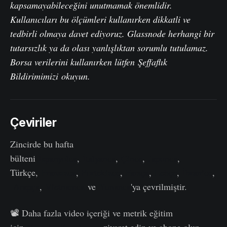
kapsamayabileceğini unutmamak önemlidir.
Kullanıcıları bu ölçümleri kullanırken dikkatli ve
tedbirli olmaya davet ediyoruz. Glassnode herhangi bir
tutarsızlık ya da olası yanlışlıktan sorumlu tutulamaz.
Borsa verilerini kullanırken lütfen
Şeffaflık
Bildirimimizi
okuyun.
Çeviriler
Zincirde bu hafta
bülteni
İspanyolca
,
İtalyanca
,
Çince
,
Japonca
,
Türkçe,
Fransızca
,
Portekizce
,
Farsça
,
Lehçe
,
İbranice
,
Arapça
,
Vietnamca
ve
Yunanca
'ya çevrilmiştir.
📽️ Daha fazla video içeriği ve metrik eğitim