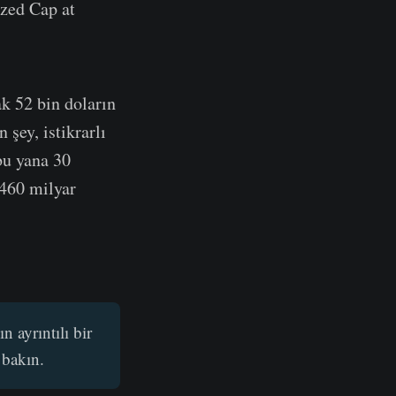
ized Cap at
k 52 bin doların
şey, istikrarlı
bu yana 30
 460 milyar
n ayrıntılı bir
 bakın.