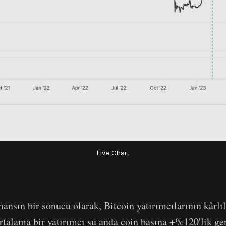
Live Chart
nsın bir sonucu olarak, Bitcoin yatırımcılarının kârlılı
 ortalama bir yatırımcı şu anda coin başına +%120'lik 