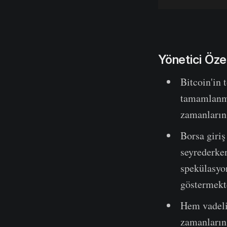
Yönetici Öze
Bitcoin'in 
tamamlanma
zamanların
Borsa giriş
seyrederke
spekülasyon
göstermekt
Hem vadeli 
zamanların 