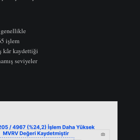
genellikle
65 işlem
kâr kaydettiği
mamış seviyeler