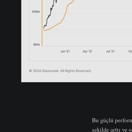
Bu güçlü performa
şekilde arttı ve