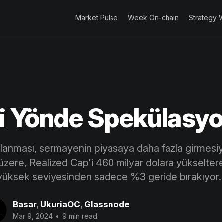
Market Pulse
Week On-chain
Strategy 
ki Yönde Spekülasy
arlanması, sermayenin piyasaya daha fazla girmes
ere, Realized Cap'i 460 milyar dolara yükselter
yüksek seviyesinden sadece %3 geride bırakıyor.
Basar
,
UkuriaOC
,
Glassnode
Mar 9, 2024
•
9 min read