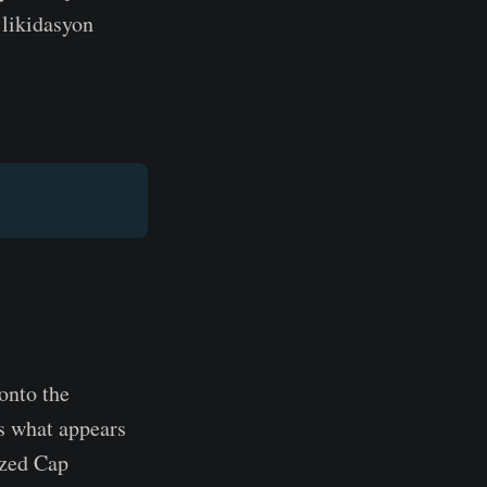
 likidasyon
onto the
is what appears
ized Cap