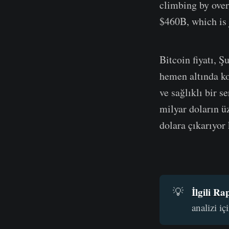
climbing by over
$460B, which is 
Bitcoin fiyatı, 
hemen altında ko
ve sağlıklı bir 
milyar doların ü
dolara çıkarıyor
İlgili Ra
💡
analizi i