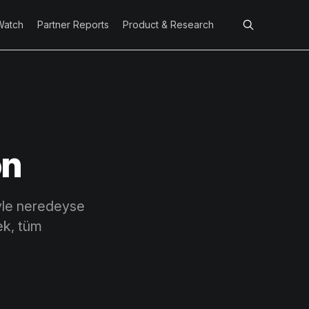
Watch
Partner Reports
Product & Research
on
iyle neredeyse
ek, tüm