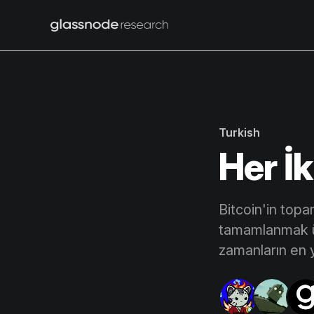
Turkish
Her İ
Bitcoin'in top
tamamlanmak üz
zamanların en 