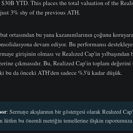
 $30B YTD. This places the total valuation of the Real
just 3% shy of the previous ATH.
Şubat ortasından bu yana kazanımlarının çoğunu koruyara
nsolidasyona devam ediyor. Bu performansı destekleyen 
sermaye girişinin olması ve Realızed Cap'in yılbaşından 
zerine çıkmasıdır. Bu, Realized Cap'in toplam değerini
 ki bu da önceki ATH'den sadece %3'ü kadar düşük.
por
: Sermaye akışlarının bir göstergesi olarak Realızed Cap'ı
çin lütfen bu önemli metriğin temellerine ilişkin raporumuza