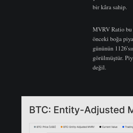
bir kâra sahip.
MVRV Ratio bu ka
önceki boğa piya
gününün 1126'sı
görülmüştür. Piy
değil.