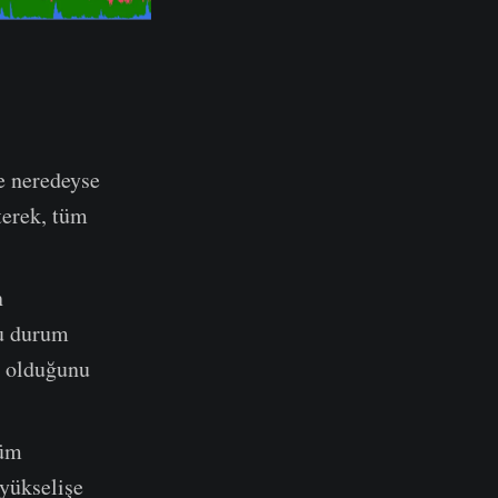
e neredeyse
terek, tüm
n
Bu durum
ep olduğunu
tüm
 yükselişe