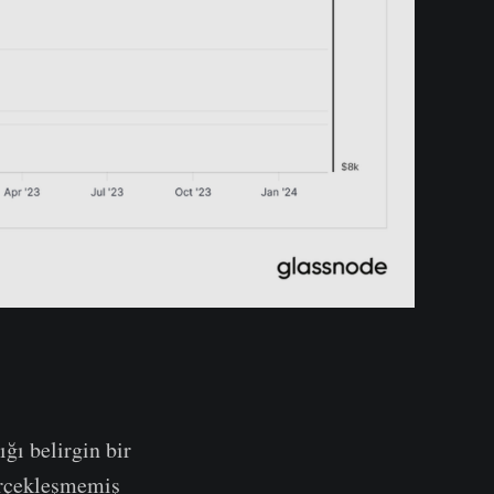
ğı belirgin bir
gerçekleşmemiş