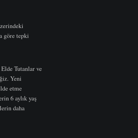
üzerindeki
a göre tepki
 Elde Tutanlar ve
ğiz. Yeni
elde etme
erin 6 aylık yaş
lerin daha