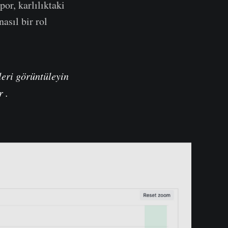
or, karlılıktaki
asıl bir rol
leri görüntüleyin
r .