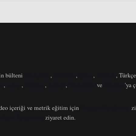
in bülteni
İspanyolca
,
İtalyanca
,
Çince
,
Japonca
, Türkç
ça
,
Lehçe
,
İbranice
,
Arapça
,
Vietnamca
ve
Yunanca
'ya 
ideo içeriği ve metrik eğitim için
Youtube Kanalımızı
zi
Video Portalımızı
ziyaret edin.