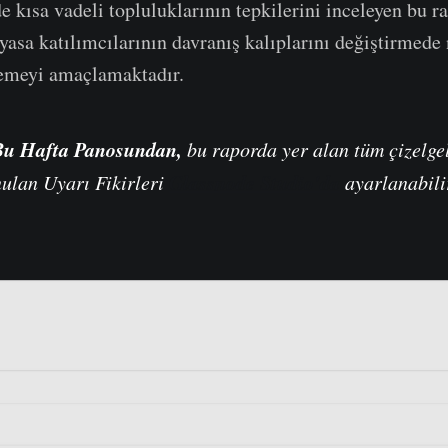
kısa vadeli topluluklarının tepkilerini inceleyen bu rap
asa katılımcılarının davranış kalıplarını değiştirmede n
lemeyi amaçlamaktadır.
Bu Hafta
Panosundan
,
bu raporda yer alan tüm çizelge
Glassnode Studio'da
ulan Uyarı Fikirleri
ayarlanabili