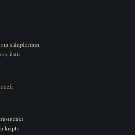
coin sahiplerinin
ncir üstü
modeli
rasındaki
üm kripto