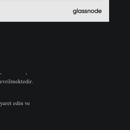
e,
Fransızca
,
çevrilmektedir.
yaret edin ve