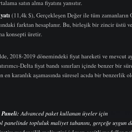
rtalama satın alma fiyatını yansıtır.
iyatı
(11,4k $), Gerçekleşen Değer ile tüm zamanların 
ındaki farktan hesaplanır. Bu, birleşik bir zincir üstü v
ma konsepti üretir.
kilde, 2018-2019 dönemindeki fiyat hareketi ve mevcut ay
tırımcı-Delta fiyat bandı sınırları içinde benzer bir sür
nın en karanlık aşamasında süresel acıda bir benzerlik 
l Paneli:
BTC: Fiy
Advanced paket kullanan üyeler için
l panelinde topluluk maliyet tabanını, gerçeğe uygun d
üretim madencilik maliyetini izleyen çeşitli modeller pa