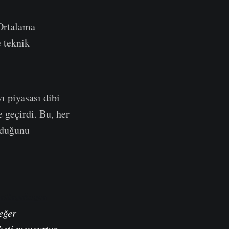
Ortalama
e teknik
ı piyasası dibi
e geçirdi. Bu, her
olduğunu
atlandırma
eğer
keti mevcuttur .