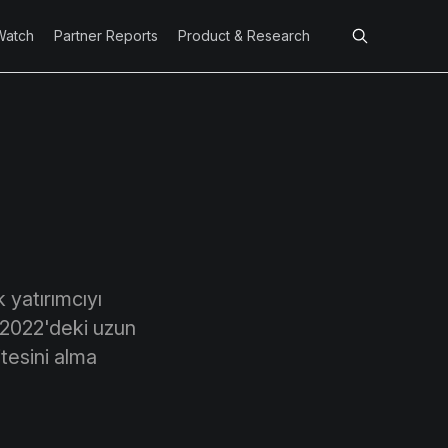
Watch
Partner Reports
Product & Research
k yatırımcıyı
le 2022'deki uzun
itesini alma