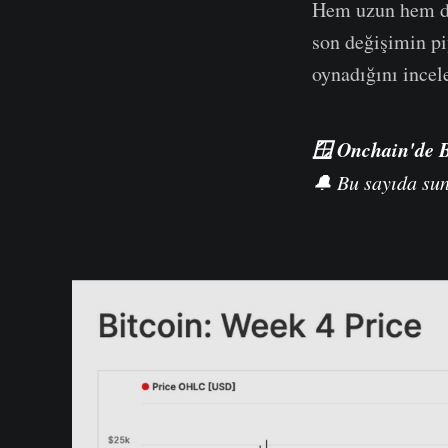
Hem uzun hem de 
son değişimin piy
oynadığını ince
🪟
Onchain'de 
🔔 Bu sayıda sun