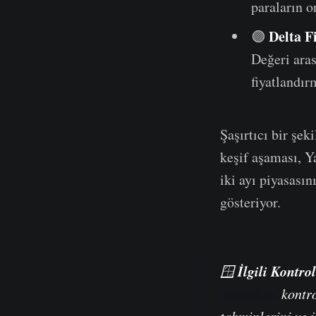
paraların o
Delta F
🟣
Değeri aras
fiyatlandır
Şaşırtıcı bir şe
keşif aşaması, Ya
iki ayı piyasası
gösteriyor.
İlgili Kontro
🪟
Modelleri
kontro
tahminlerini ve 