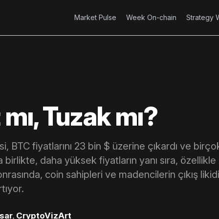
Market Pulse
Week On-chain
Strategy 
t mı, Tuzak mı?
si, BTC fiyatlarını 23 bin $ üzerine çıkardı ve birço
a birlikte, daha yüksek fiyatların yanı sıra, özellik
onrasında, coin sahipleri ve madencilerin çıkış likid
tıyor.
sar
,
CryptoVizArt