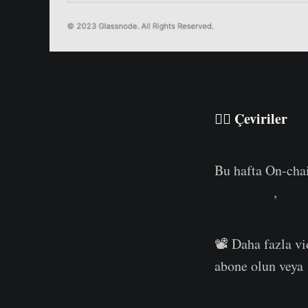
Çeviriler
️🏴‍☠️
Bu hafta On-cha
Portekizce
,
Fars
📽️ Daha fazla v
abone olun veya