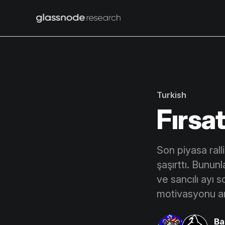
Turkish
Fırsa
Son piyasa ralli
şaşırttı. Bununl
ve sancılı ayı s
motivasyonu ar
Ba