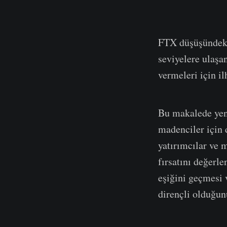
FTX düşüşündeki 
seviyelere ulaşan
vermeleri için i
Bu makalede yeni
madenciler için 
yatırımcılar ve m
fırsatını değerle
eşiğini geçmesi v
dirençli olduğun