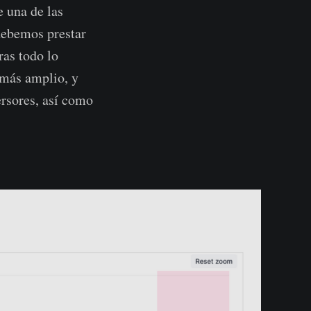
e una de las
debemos prestar
ras todo lo
 más amplio, y
ersores, así como