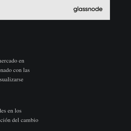
 mercado en
onado con las
sualizarse
des en los
cción del cambio