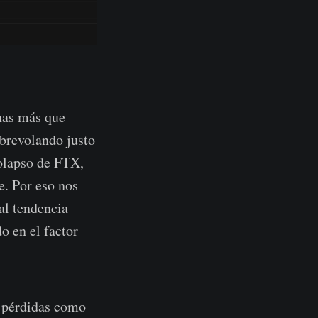
nas más que
obrevolando justo
colapso de FTX,
e. Por eso nos
al tendencia
o en el factor
s pérdidas como