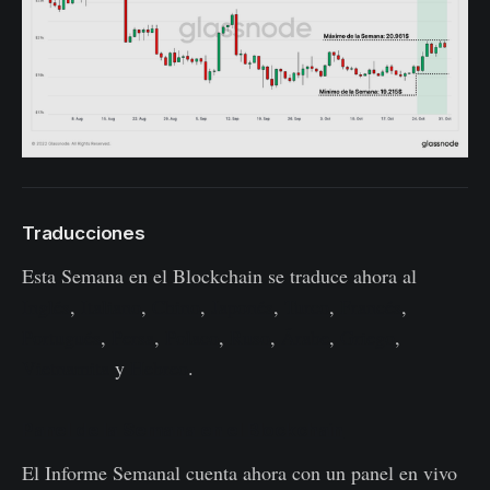
Traducciones
Esta Semana en el Blockchain se traduce ahora al
Inglés
,
Italiano
,
Chino
,
Japonés
,
Turco
,
Francés
,
Portugués
,
Persa
,
Polaco
,
Ruso
,
Árabe
,
Griego
,
Vietnamita
y
Hebreo
.
Panel de la Semana en el Blockchain
El Informe Semanal cuenta ahora con un panel en vivo