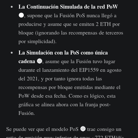
La Continuación Simulada de la red PoW
🟠
, supone que la Fusión PoS nunca llegó a
producirse y asume que se emiten 2 ETH por
bloque (ignorando las recompensas de terceros
por simplicidad).
La Simulación con la PoS como única
cadena
🔵
, asume que la Fusión tuvo lugar
durante el lanzamiento del EIP1559 en agosto
del 2021, y por tanto ignora todas las
recompensas por bloque emitidas mediante el
PoW desde esa fecha. Como es lógico, esta
gráfica se alinea ahora con la franja post-
Fusión.
🔵
Se puede ver que el modelo PoS
trae consigo un
ratio de emisión muy inferior de unos ~772 ETH/día,