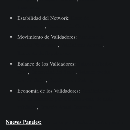
Huérfanos
Estabilidad del Network:
Ratio de
Participación
,
Recuento de Certificación
Movimiento de Validadores:
Recuento de
Salidas Voluntarias
,
Validadores Activos
,
Recuento de Expulsiones
Balance de los Validadores:
Balance Efectivo
Total
,
Efectividad del Stake
,
Balance Medio
por Validador
,
Depósitos en Staking
Economía de los Validadores:
Rendimiento de
Capital Estimado por Emisión Anual de cada
validador
,
Emisión Anual Estimada
Nuevos Paneles:
Consenso por Prueba de Participación
y
Dinámicas de Oferta de la Prueba de Participación