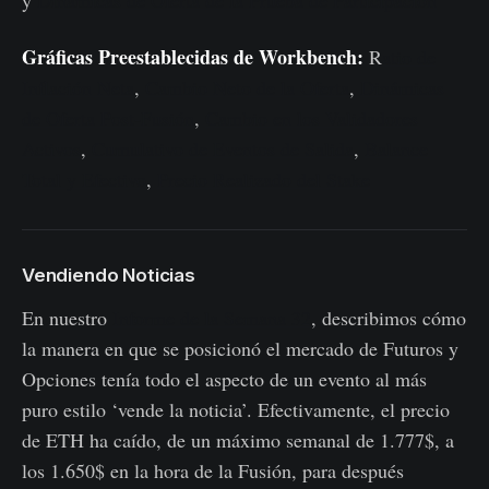
Gráficas Preestablecidas de Workbench:
R
atio de
Inflación Neta
,
Cambio Neto de la Oferta
,
Dinámicas
de Oferta Post-Fusión
,
Cambio en los Validadores
Activos
,
Cumulativo de Eventos de Salida
,
Balance
Total y Efectivo
,
Precio Realizado del Stake
Vendiendo Noticias
En nuestro
Informe de la Semana 32
, describimos cómo
la manera en que se posicionó el mercado de Futuros y
Opciones tenía todo el aspecto de un evento al más
puro estilo ‘vende la noticia’. Efectivamente, el precio
de ETH ha caído, de un máximo semanal de 1.777$, a
los 1.650$ en la hora de la Fusión, para después