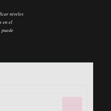
icar niveles
s en el
e puede