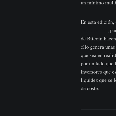
un mínimo multi
En esta edición,
(Semana 34)
, p
de Bitcoin hacen
ello genera unas
que sea en reali
por un lado que 
inversores que e
liquidez que se 
de coste.