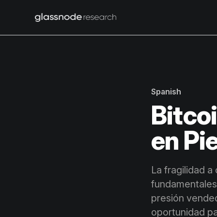
Spanish
Bitco
en Pi
La fragilidad 
fundamentales 
presión vended
oportunidad pa