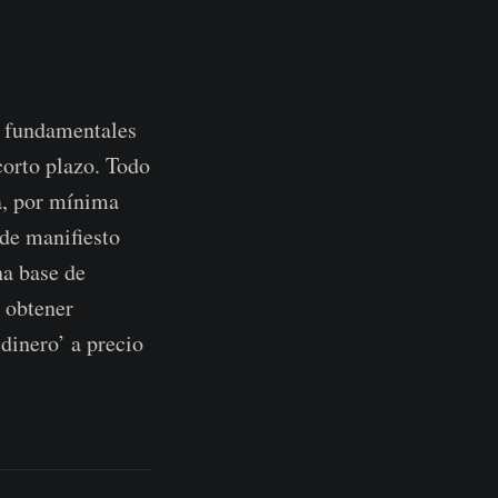
ana pasada
s fundamentales
corto plazo. Todo
da, por mínima
 de manifiesto
na base de
a obtener
 dinero’ a precio