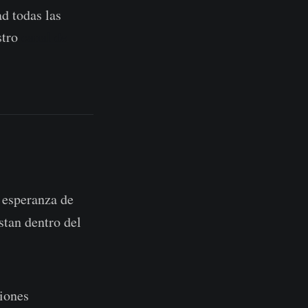
d todas las
stro
canal de
 esperanza de
stan dentro del
ciones