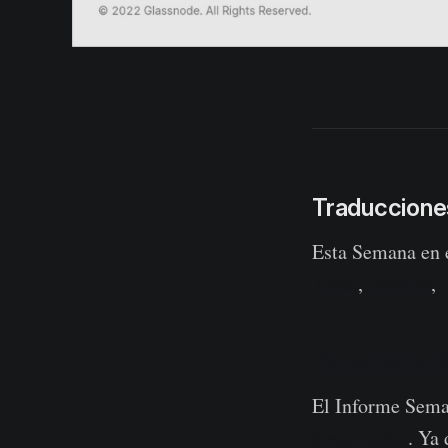
Traduccione
Esta Semana en e
Turco
,
Francés
,
Panel de la 
El Informe Seman
presentados
. Ya