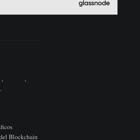
o
,
Japonés
,
.
áficos
aquí
 del Blockchain