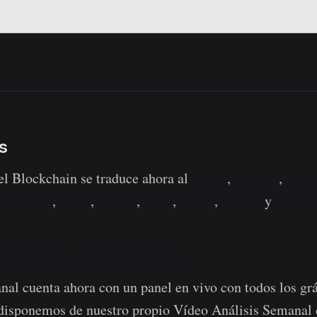
s
l Blockchain se traduce ahora al
Inglés
,
Italiano
,
Chin
Portugués
,
Persa
,
Polaco
,
Ruso
,
Árabe
,
Griego
y
Hebreo
Semana en el Blockchain
al cuenta ahora con un panel en vivo con todos los gr
 disponemos de nuestro propio Vídeo Análisis Semanal