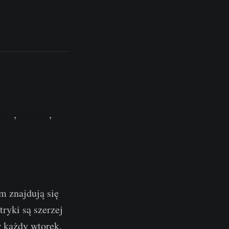
oski
,
chiński
,
m znajdują się
ryki są szerzej
w każdy wtorek.