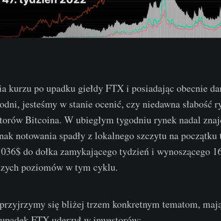
a kurzu po upadku giełdy FTX i posiadając obecnie dan
dni, jesteśmy w stanie ocenić, czy niedawna słabość r
torów Bitcoina. W ubiegłym tygodniu rynek nadal znaj
dnak notowania spadły z lokalnego szczytu na początku
036$ do dołka zamykającego tydzień i wynoszącego 16 
szych poziomów w tym cyklu.
rzyjrzymy się bliżej trzem konkretnym tematom, mają
 upadek FTX uderzył w inwestorów: