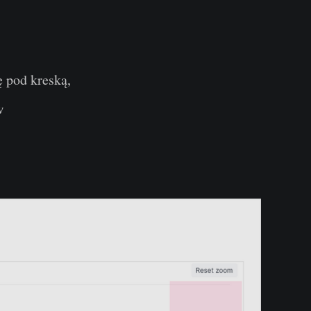
 pod kreską,
w