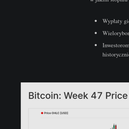
Wypłaty gie
Wielorybom
Inwestorom
historyczn