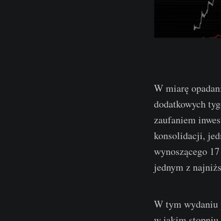
W miarę opadani
dodatkowych tygo
zaufaniem inwes
konsolidacji, je
wynoszącego 17 
jednym z najniż
W tym wydaniu p
w jakim stopniu