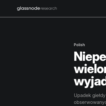
Polish
Niep
wielo
wyja
Upadek giełdy
obserwowanych 