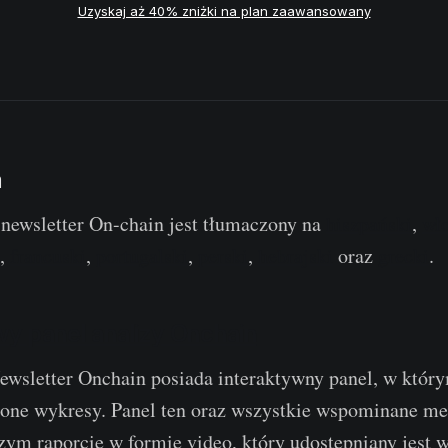
Uzyskaj aż 40% zniżki na plan zaawansowany
a
newsletter On-chain jest tłumaczony na
hiszpański
,
wł
,
francuski
,
portugalski
,
perski
,
hebrajski
oraz
grecki
.
y panel analizy Onchain
wsletter Onchain posiada interaktywny panel, w który
zone wykresy. Panel ten oraz wszystkie wspominane met
ym raporcie w formie video, który udostępniany jest 