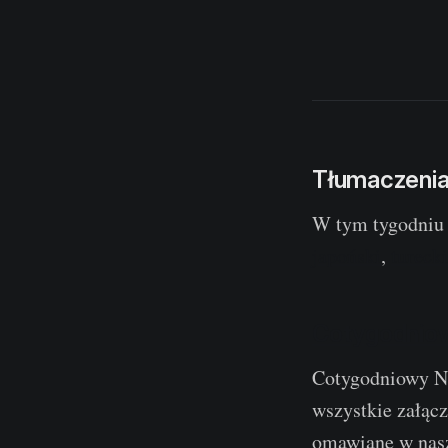
Tłumaczeni
W tym tygodniu 
japoński
,
turecki
Cotygodniow
Cotygodniowy Ne
wszystkie załąc
omawiane w nasz