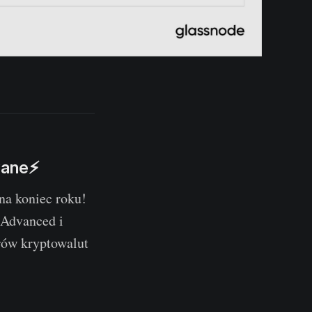
wane⚡
na koniec roku!
Advanced i
erów kryptowalut