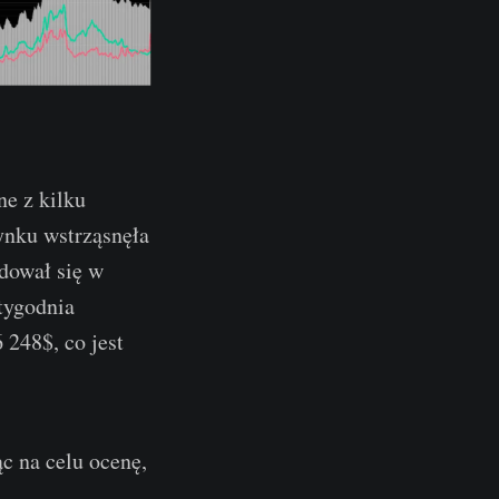
e z kilku
ynku wstrząsnęła
dował się w
 tygodnia
248$, co jest
c na celu ocenę,