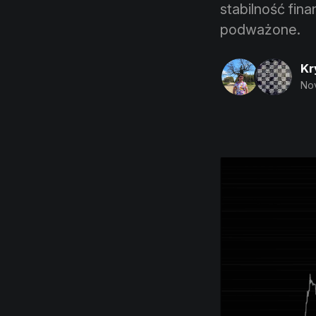
stabilność fin
podważone.
Kr
Nov