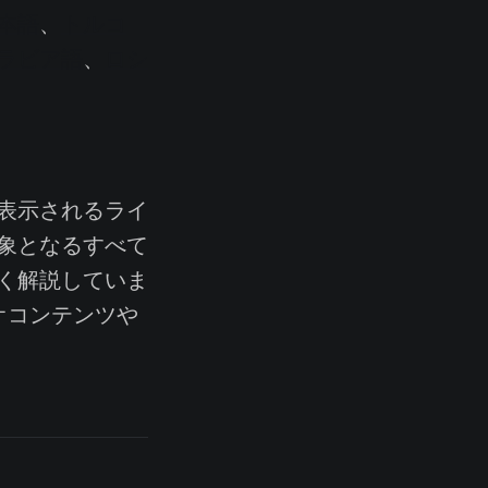
本語
、
トルコ
ラビア語
、
ロシ
表示されるライ
象となるすべて
く解説していま
オコンテンツや