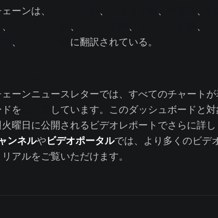
ェーンは、
スペイン語
、
イタリア語
、
中国語
、
日
語
、
ポルトガル語
、
ペルシア語
、
ポーランド語
、
ア
ム語
、
ギリシャ語
に翻訳されている。
ェーンダッシュボード
ェーンニュースレターでは、すべてのチャートが
ご用意
ードを
しています。このダッシュボードと対
週火曜日に公開されるビデオレポートでさらに詳し
eチャンネル
ビデオポータル
や
では、より多くのビデ
トリアルをご覧いただけます。