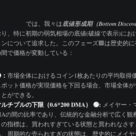
41レポート
では、我々は
底値形成期（
Bottom Disco
り、特に初期の弱気相場の底値(破線で表示)にお
ョンについて追求した。このフェーズ🟪は歴史的に
の間で価格が変動している：
：
市場全体におけるコイン1枚あたりの平均取得
スポット価格が実現価格を下回る場合、市場全体が
ことができる。
プルの下限（0.6*200 DMA） 🟢:
メイヤー・
-SMAの間の比率であり、伝統的な金融分析で広く
この指標は、買われすぎている状態と買われなさす
ち、周期的な売られすぎの状態は、歴史的にメイヤ