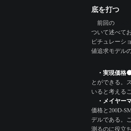
底を打つ
前回の
WoC
ついて述べてお
ピチュレーシ
値追求モデル
・実現価格
とができる。
いると考える
・メイヤーマルチ
価格と200D
デルである。
測るのに役立