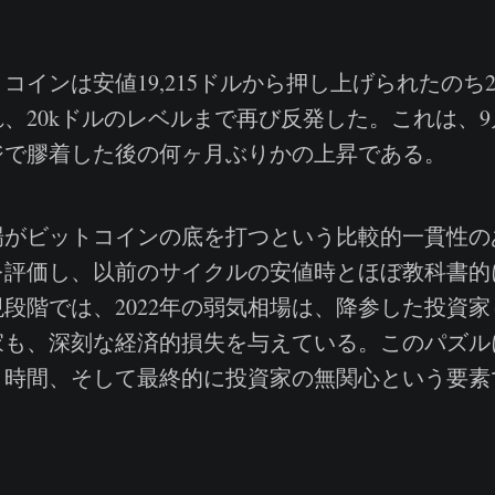
インは安値19,215ドルから押し上げられたのち20
、20kドルのレベルまで再び反発した。これは、
ジで膠着した後の何ヶ月ぶりかの上昇である。
がビットコインの底を打つという比較的一貫性の
を評価し、以前のサイクルの安値時とほぼ教科書的
段階では、2022年の弱気相場は、降参した投資
家も、深刻な経済的損失を与えている。このパズル
、時間、そして最終的に投資家の無関心という要素