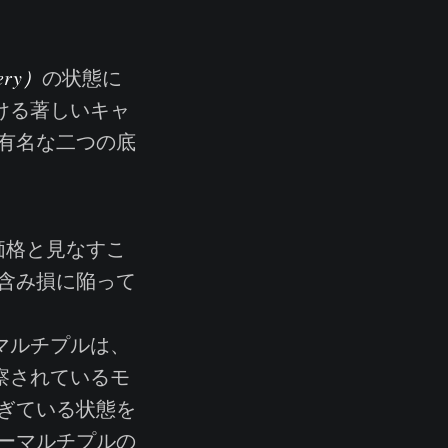
very）
の状態に
ける著しいキャ
有名な二つの底
価格と見なすこ
含み損に陥って
マルチプルは、
観察されているモ
ぎている状態を
ーマルチプルの