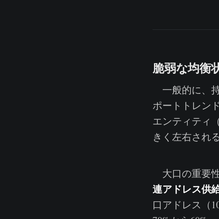
脆弱な均衡
一般的に、持
ポートトレン
エンティティ
きく左右され
大口の重要性
連アドレス供給分布図（
口アドレス（1