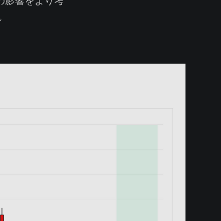
の影響をより考
。