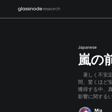
Japanese
嵐の
著しく不安定
間、驚くほど
獲得する中、
影響に関する
Mia