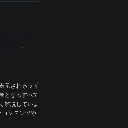
本語
、
トルコ
ラビア語
、
ロシ
表示されるライ
象となるすべて
く解説していま
オコンテンツや