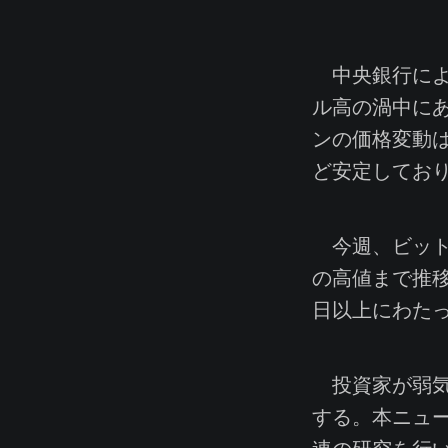
中央銀行によ
ル高の渦中に
ンの価格変動
ど安定してお
今週、ビットコ
の高値まで推移
日以上にわた
投資家が弱気
する。本ニュ