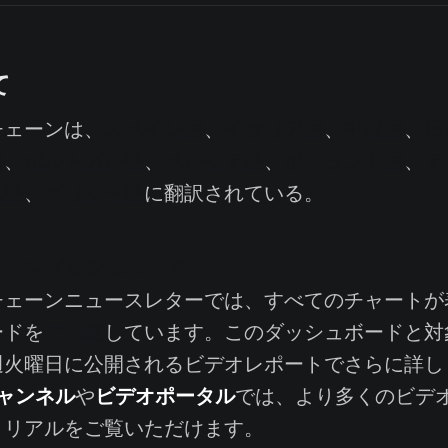
て
ェーンは、
スペイン語
、
イタリア語
、
中国語
、
日
語
、
ポルトガル語
、
ペルシア語
、
ポーランド語
、
ア
ム語
、
ギリシャ語
に翻訳されている。
ェーンダッシュボード
ェーンニュースレターでは、すべてのチャートが
ご用意
ードを
しています。このダッシュボードと対
週火曜日に公開されるビデオレポートでさらに詳し
eチャンネル
ビデオポータル
や
では、より多くのビデ
トリアルをご覧いただけます。