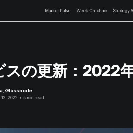
Market Pulse
Week On-chain
Strategy 
スの更新：2022
a
,
Glassnode
 12, 2022
•
5 min read