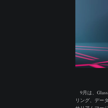
9月は、Gla
リング、デー
サリアムマー