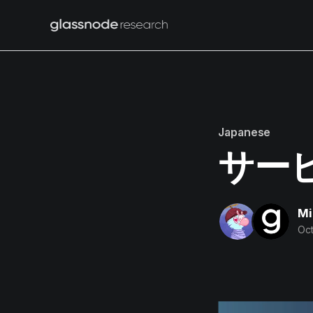
Japanese
サービ
Mi
Oct