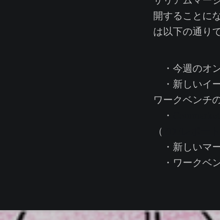
開することに
は以下の通り
・今週のオンチ
・新しいイーサ
ワークベンチ
・
Coinma
（
PDFレポー
・新しいマーケ
・ワークベン