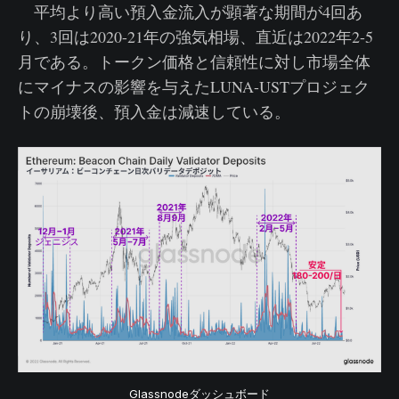
平均より高い預入金流入が顕著な期間が4回あ
り、3回は2020-21年の強気相場、直近は2022年2-5
月である。トークン価格と信頼性に対し市場全体
にマイナスの影響を与えたLUNA-USTプロジェク
トの崩壊後、預入金は減速している。
Glassnodeダッシュボード