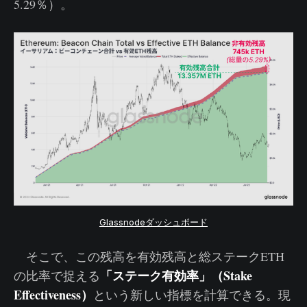
5.29％）。
Glassnodeダッシュボード
そこで、この残高を有効残高と総ステークETH
「ステーク有効率」（Stake
の比率で捉える
Effectiveness）
という新しい指標を計算できる。現