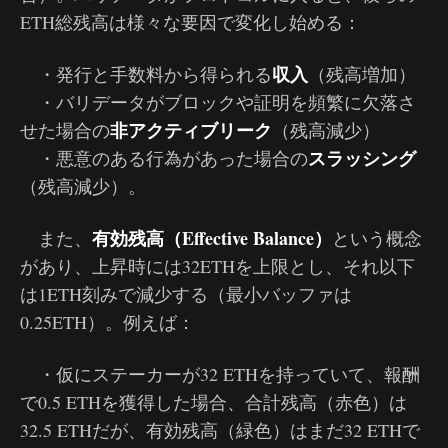
ETH総残高は様々な要因で変化し始める：
収入
・発行と手数料から得られる
（残高増加）
・バリデータがブロックや証明を頻繁に欠落さ
非アクティブリーク
せた場合の
（残高減少）
スラッシング
・悪意のある行為があった場合の
（残高減少）。
有効残高（Effective Balance）
また、
という概念
があり、上昇時には32ETHを上限とし、それ以下
は1ETH刻みで減少する（最小バッファは
0.25ETH）。例えば：
・仮にステーカーが32 ETHを持っていて、報酬
で0.5 ETHを獲得した場合、合計残高（赤色）は
32.5 ETHだが、有効残高（緑色）はまだ32 ETHで