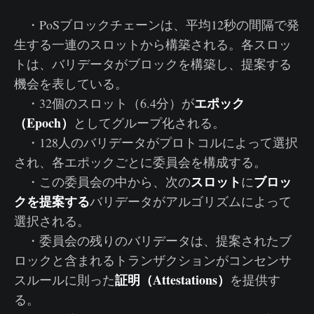
・PoSブロックチェーンは、平均12秒の間隔で発
生する一連のスロットから構築される。各スロッ
トは、バリデータがブロックを構築し、提案する
機会を表している。
エポック
・32個のスロット（6.4分）が
（Epoch）
としてグループ化される。
・128人のバリデータがプロトコルによって選択
され、各エポックごとに委員会を構成する。
スロット
ブロッ
・この委員会の中から、次の
に
クを提案する
バリデータがアルゴリズムによって
選択される。
・委員会の残りのバリデータは、提案されたブ
ロックと含まれるトランザクションがコンセンサ
証明（Attestations）
スルールに則った
を提供す
る。