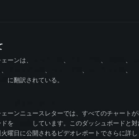
て
ェーンは、
スペイン語
、
イタリア語
、
中国語
、
日
語
、
ポルトガル語
、
ペルシア語
、
ポーランド語
、
ロ
ャ語
に翻訳されている。
ェーンダッシュボード
ェーンニュースレターでは、すべてのチャートが
ご用意
ードを
しています。このダッシュボードと対
週火曜日に公開されるビデオレポートでさらに詳し