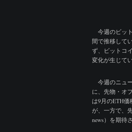
今週のビットコ
間で推移して
ず、ビットコ
変化が生じて
今週のニュー
に、先物・オ
は9月のETH
が、一方で、先
news）を期