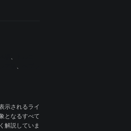
本語
、
トルコ
シア語
、
ヘブラ
表示されるライ
象となるすべて
く解説していま